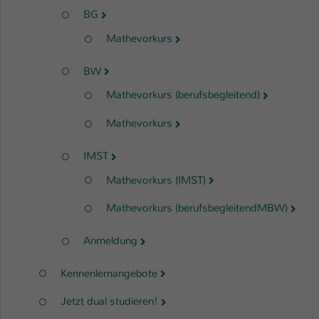
BG
Name
be_typo_user
Mathevorkurs
Anbieter
TYPO3
BW
Laufzeit
1 Tag
Mathevorkurs (berufsbegleitend)
Dieser Cookie teilt der Webseite mit, ob
Mathevorkurs
ein Besucher im Typo3-Backend
Zweck
angemeldet ist und Rechte besitzt diese
IMST
zu verwalten.
Mathevorkurs (IMST)
Mathevorkurs (berufsbegleitendMBW)
Anmeldung
Kennenlernangebote
Jetzt dual studieren!