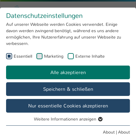
Skip to main content
Menu
University of Applied Sciences Kaiserslauter
Datenschutzeinstellungen
Studying
Open submenu
8
Auf unserer Webseite werden Cookies verwendet. Einige
davon werden zwingend benötigt, während es uns andere
You are here:
Research
Open submenu
4
ermöglichen, Ihre Nutzererfahrung auf unserer Webseite zu
verbessern.
University
Open submenu
8
Essentiell
Marketing
Externe Inhalte
Sitemap
International
Open submenu
8
Alle akzeptieren
Studium
Speichern & schließen
Application
Enrollment from germany
Nur essentielle Cookies akzeptieren
Entry Requirements
Weitere Informationen anzeigen
Deadlines
Essentiell
Essentielle Cookies werden für grundlegende Funktionen
About
|
About
Applying for a Bachelor’s degree course