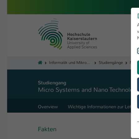
Skip to main content
University of Applied Sciences 
You are here:
Informatik und Mikrosystemtechnik
Studiengänge
Studiengang
Micro Systems and Nano Technologi
Overview
Wichtige Informationen zur Lehre
Fakten