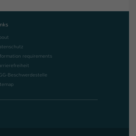
inks
bout
atenschutz
nformation requirements
rrierefreiheit
GG-Beschwerdestelle
itemap
l