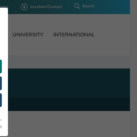
Search
ogins
Location/Contact
H
UNIVERSITY
INTERNATIONAL
t