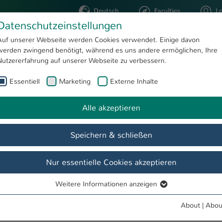
Deutsch
Faculties
L
Datenschutzeinstellungen
Kaiserslautern
Auf unserer Webseite werden Cookies verwendet. Einige davon
werden zwingend benötigt, während es uns andere ermöglichen, Ihre
STUDYING
RESEARC
Nutzererfahrung auf unserer Webseite zu verbessern.
Essentiell
Marketing
Externe Inhalte
Fakten
Micro Systems and Nano Technologies
Alle akzeptieren
Speichern & schließen
es
Nur essentielle Cookies akzeptieren
Fakten
Besonderheiten
Studienziele
Alumni
Weitere Informationen anzeigen
Essentiell
Essentielle Cookies werden für grundlegende Funktionen der
About
|
Abou
Webseite benötigt. Dadurch ist gewährleistet, dass die Webseite