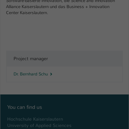
Software-basierte Innovation, die Science and Innovation
Alliance Kaiserslautern und das Business + Innovation
Name
be_typo_user
Center Kaiserslautern.
Anbieter
TYPO3
Laufzeit
1 Tag
Dieser Cookie teilt der Webseite mit, ob
ein Besucher im Typo3-Backend
Zweck
Project manager
angemeldet ist und Rechte besitzt diese
zu verwalten.
Dr. Bernhard Schu
You can find us
Hochschule Kaiserslautern
University of Applied Sciences