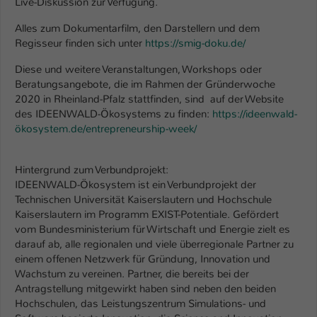
Live-Diskussion zur Verfügung.
Einstellungen. Unter anderem eine zufällig
generierte ID, für die historische
Zweck
Alles zum Dokumentarfilm, den Darstellern und dem
Speicherung Ihrer vorgenommen
Regisseur finden sich unter
https://smig-doku.de/
Einstellungen, falls der Webseiten-
Betreiber dies eingestellt hat.
Diese und weitere Veranstaltungen, Workshops oder
Beratungsangebote, die im Rahmen der Gründerwoche
2020 in Rheinland-Pfalz stattfinden, sind auf der Website
Name
fe_typo_user / PHPSESSID
des IDEENWALD-Ökosystems zu finden:
https://ideenwald-
ökosystem.de/entrepreneurship-week/
Anbieter
TYPO3
Hintergrund zum Verbundprojekt:
Laufzeit
1 Woche
IDEENWALD-Ökosystem ist ein Verbundprojekt der
Technischen Universität Kaiserslautern und Hochschule
Dieses Cookie ist ein Standard-Session-
Kaiserslautern im Programm EXIST-Potentiale. Gefördert
Cookie von TYPO3. Es speichert im Fall
vom Bundesministerium für Wirtschaft und Energie zielt es
eines Intranet-Logins die Session-ID. So
darauf ab, alle regionalen und viele überregionale Partner zu
Zweck
kann der eingeloggte Benutzer
einem offenen Netzwerk für Gründung, Innovation und
wiedererkannt werden und es wird ihm
Wachstum zu vereinen. Partner, die bereits bei der
Zugang zu geschützten Bereichen
Antragstellung mitgewirkt haben sind neben den beiden
gewährt.
Hochschulen, das Leistungszentrum Simulations- und