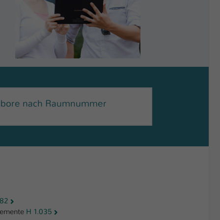
Zwei Studierende mit Tablet in der Hand
abore nach Raumnummer
082
lemente
H 1.035