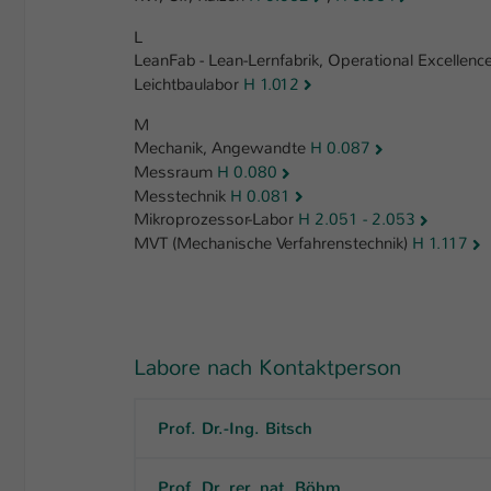
L
LeanFab - Lean-Lernfabrik, Operational Excellen
Leichtbaulabor
H 1.012
M
Mechanik, Angewandte
H 0.087
Messraum
H 0.080
Messtechnik
H 0.081
Mikroprozessor-Labor
H 2.051 - 2.053
MVT (Mechanische Verfahrenstechnik)
H 1.117
Labore nach Kontaktperson
Prof. Dr.-Ing. Bitsch
Prof. Dr. rer. nat. Böhm