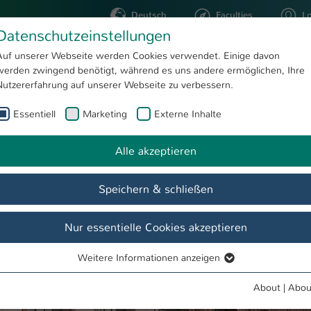
Deutsch
Faculties
L
Datenschutzeinstellungen
Kaiserslautern
Auf unserer Webseite werden Cookies verwendet. Einige davon
werden zwingend benötigt, während es uns andere ermöglichen, Ihre
STUDYING
RESEARC
Nutzererfahrung auf unserer Webseite zu verbessern.
Essentiell
Marketing
Externe Inhalte
Alle akzeptieren
Speichern & schließen
en
Nur essentielle Cookies akzeptieren
nde
Team & Ansprechpartner
Labore
Forschung
Int
Weitere Informationen anzeigen
Essentiell
Essentielle Cookies werden für grundlegende Funktionen der
About
|
Abou
Webseite benötigt. Dadurch ist gewährleistet, dass die Webseite