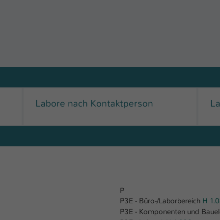
Ihrer vorgenommen Einstellungen, falls der
Webseiten-Betreiber dies eingestellt hat.
Name
fe_typo_user / PHPSESSID
Anbieter
TYPO3
Laufzeit
1 Woche
Labore nach Kontaktperson
L
Dieses Cookie ist ein Standard-Session-Cookie
von TYPO3. Es speichert im Fall eines Intranet-
Zweck
Logins die Session-ID. So kann der eingeloggte
Benutzer wiedererkannt werden und es wird
ihm Zugang zu geschützten Bereichen gewährt.
Name
be_typo_user
P
P3E - Büro-/Laborbereich
H 1.
Anbieter
TYPO3
P3E - Komponenten und Baue