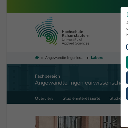
Skip to main content
University of Applied Sciences 
You are here:
Labore
Angewandte Ingenieurwissenschaften
Fachbereich
Angewandte Ingenieurwissenschaft
Overview
Studieninteressierte
Studiere