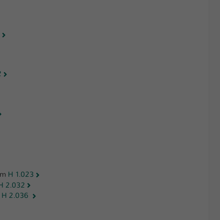
2
rum
H 1.023
H 2.032
k
H 2.036