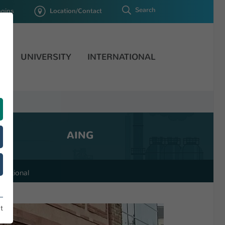
Search
ogins
Location/Contact
H
UNIVERSITY
INTERNATIONAL
AING
ernational
t