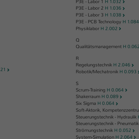
P3E - Labor 1
H 1.032
Laufzeit
1 Tag
P3E - Labor 2
H 1.036
P3E - Labor 3
H 1.038
Dieser Cookie teilt der Webseite mit, ob ein
P3E - PCB Technology
H 1.084
Zweck
Besucher im Typo3-Backend angemeldet ist und
Physiklabor
H 2.002
Rechte besitzt diese zu verwalten.
Q
Qualitätsmanagement
H 0.06
R
Regelungstechnik
H 2.046
021
Robotik/Mechatronik
H 0.093
S
Scrum-Training
H 0.064
Shakerraum
H 0.089
Six Sigma
H 0.064
Soft-Aktorik, Kompetenzzent
Steuerungstechnik - Hydraulik
Steuerungstechnik - Pneumati
Strömungstechnik
H 0.052
System-Simulation
H 2.064