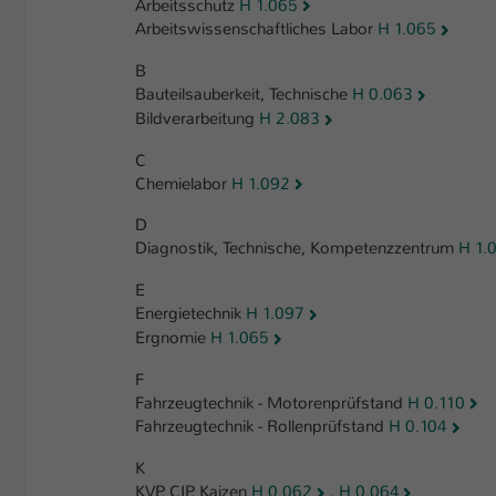
Arbeitsschutz
H 1.065
Arbeitswissenschaftliches Labor
H 1.065
B
Bauteilsauberkeit, Technische
H 0.063
Bildverarbeitung
H 2.083
C
Chemielabor
H 1.092
D
Diagnostik, Technische, Kompetenzzentrum
H 1.
E
Energietechnik
H 1.097
Ergnomie
H 1.065
F
Fahrzeugtechnik - Motorenprüfstand
H 0.110
Fahrzeugtechnik - Rollenprüfstand
H 0.104
K
KVP, CIP, Kaizen
H 0.062
,
H 0.064