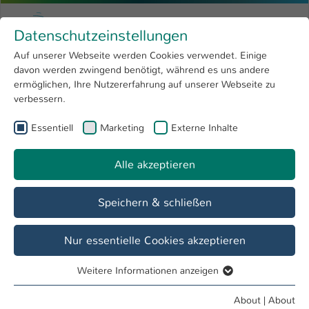
Skip to main content
Menu
University of Applied Sciences Kaiserslauter
Datenschutzeinstellungen
Studying
Open submenu
8
Auf unserer Webseite werden Cookies verwendet. Einige
davon werden zwingend benötigt, während es uns andere
You are here:
Research
Open submenu
4
Menschen und Projekte
ermöglichen, Ihre Nutzererfahrung auf unserer Webseite zu
verbessern.
University
Open submenu
8
Essentiell
Marketing
Externe Inhalte
International
Open submenu
8
Alle akzeptieren
Speichern & schließen
Nur essentielle Cookies akzeptieren
Weitere Informationen anzeigen
Essentiell
Essentielle Cookies werden für grundlegende Funktionen
About
|
About