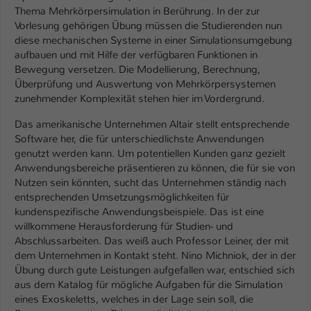
Einstellungen. Unter anderem eine zufällig
Thema Mehrkörpersimulation in Berührung. In der zur
generierte ID, für die historische
Vorlesung gehörigen Übung müssen die Studierenden nun
Zweck
Speicherung Ihrer vorgenommen
diese mechanischen Systeme in einer Simulationsumgebung
Einstellungen, falls der Webseiten-
aufbauen und mit Hilfe der verfügbaren Funktionen in
Betreiber dies eingestellt hat.
Bewegung versetzen. Die Modellierung, Berechnung,
Überprüfung und Auswertung von Mehrkörpersystemen
zunehmender Komplexität stehen hier im Vordergrund.
Name
fe_typo_user / PHPSESSID
Das amerikanische Unternehmen Altair stellt entsprechende
Software her, die für unterschiedlichste Anwendungen
Anbieter
TYPO3
genutzt werden kann. Um potentiellen Kunden ganz gezielt
Anwendungsbereiche präsentieren zu können, die für sie von
Laufzeit
1 Woche
Nutzen sein könnten, sucht das Unternehmen ständig nach
entsprechenden Umsetzungsmöglichkeiten für
Dieses Cookie ist ein Standard-Session-
kundenspezifische Anwendungsbeispiele. Das ist eine
Cookie von TYPO3. Es speichert im Fall
willkommene Herausforderung für Studien- und
eines Intranet-Logins die Session-ID. So
Abschlussarbeiten. Das weiß auch Professor Leiner, der mit
Zweck
kann der eingeloggte Benutzer
dem Unternehmen in Kontakt steht. Nino Michniok, der in der
wiedererkannt werden und es wird ihm
Übung durch gute Leistungen aufgefallen war, entschied sich
Zugang zu geschützten Bereichen
aus dem Katalog für mögliche Aufgaben für die Simulation
gewährt.
eines Exoskeletts, welches in der Lage sein soll, die