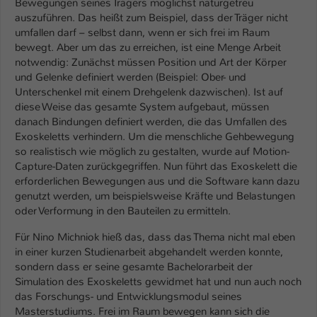
Bewegungen seines Trägers möglichst naturgetreu
auszuführen. Das heißt zum Beispiel, dass der Träger nicht
Name
be_typo_user
umfallen darf – selbst dann, wenn er sich frei im Raum
bewegt. Aber um das zu erreichen, ist eine Menge Arbeit
Anbieter
TYPO3
notwendig: Zunächst müssen Position und Art der Körper
und Gelenke definiert werden (Beispiel: Ober- und
Laufzeit
1 Tag
Unterschenkel mit einem Drehgelenk dazwischen). Ist auf
diese Weise das gesamte System aufgebaut, müssen
Dieser Cookie teilt der Webseite mit, ob
danach Bindungen definiert werden, die das Umfallen des
ein Besucher im Typo3-Backend
Exoskeletts verhindern. Um die menschliche Gehbewegung
Zweck
angemeldet ist und Rechte besitzt diese
so realistisch wie möglich zu gestalten, wurde auf Motion-
zu verwalten.
Capture-Daten zurückgegriffen. Nun führt das Exoskelett die
erforderlichen Bewegungen aus und die Software kann dazu
genutzt werden, um beispielsweise Kräfte und Belastungen
oder Verformung in den Bauteilen zu ermitteln.
Für Nino Michniok hieß das, dass das Thema nicht mal eben
in einer kurzen Studienarbeit abgehandelt werden konnte,
sondern dass er seine gesamte Bachelorarbeit der
Simulation des Exoskeletts gewidmet hat und nun auch noch
das Forschungs- und Entwicklungsmodul seines
Masterstudiums. Frei im Raum bewegen kann sich die