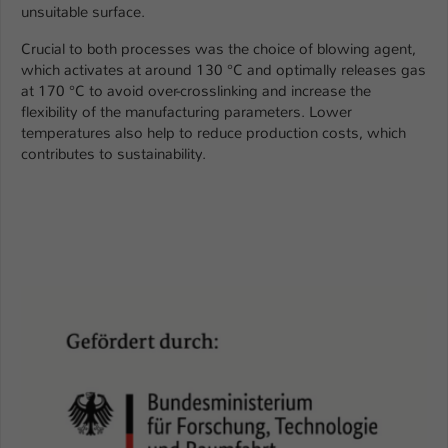
Einstellungen. Unter anderem eine zufällig
unsuitable surface.
generierte ID, für die historische
Zweck
Crucial to both processes was the choice of blowing agent,
Speicherung Ihrer vorgenommen
which activates at around 130 °C and optimally releases gas
Einstellungen, falls der Webseiten-
at 170 °C to avoid over-crosslinking and increase the
Betreiber dies eingestellt hat.
flexibility of the manufacturing parameters. Lower
temperatures also help to reduce production costs, which
contributes to sustainability.
Name
fe_typo_user / PHPSESSID
Anbieter
TYPO3
Laufzeit
1 Woche
Dieses Cookie ist ein Standard-Session-
Cookie von TYPO3. Es speichert im Fall
eines Intranet-Logins die Session-ID. So
Zweck
kann der eingeloggte Benutzer
wiedererkannt werden und es wird ihm
Zugang zu geschützten Bereichen
gewährt.