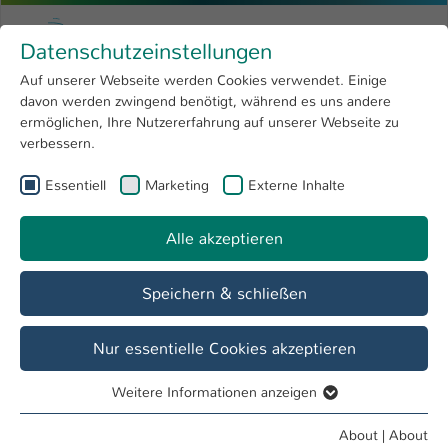
Skip to main content
Menu
University of Applied Sciences Kaiserslauter
Datenschutzeinstellungen
Studying
Open submenu
8
Auf unserer Webseite werden Cookies verwendet. Einige
davon werden zwingend benötigt, während es uns andere
You are here:
Research
Open submenu
4
Menschen und Projekte
ermöglichen, Ihre Nutzererfahrung auf unserer Webseite zu
verbessern.
University
Open submenu
8
Essentiell
Marketing
Externe Inhalte
International
Open submenu
8
Alle akzeptieren
Speichern & schließen
Nur essentielle Cookies akzeptieren
Weitere Informationen anzeigen
Essentiell
Essentielle Cookies werden für grundlegende Funktionen
Foamed orthopaedic shoe sole with high EVA recycled content
About
|
About