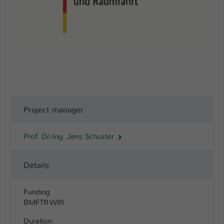
Name
be_typo_user
Anbieter
TYPO3
Laufzeit
1 Tag
Dieser Cookie teilt der Webseite mit, ob
ein Besucher im Typo3-Backend
Zweck
angemeldet ist und Rechte besitzt diese
Project manager
zu verwalten.
Prof. Dr.-Ing. Jens Schuster
Details
Funding
BMFTR WIR
Duration