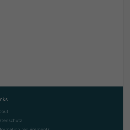
inks
bout
atenschutz
nformation requirements