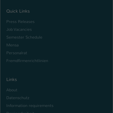
Name
be_typo_user
Quick Links
Anbieter
TYPO3
Press Releases
Job Vacancies
Laufzeit
1 Tag
Semester Schedule
Dieser Cookie teilt der Webseite mit, ob
Mensa
ein Besucher im Typo3-Backend
Zweck
angemeldet ist und Rechte besitzt diese
Personalrat
zu verwalten.
Fremdfirmenrichtlinien
Links
About
Datenschutz
Information requirements