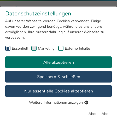
Skip to main content
Menu
University of Applied Sciences Kaiserslauter
Datenschutzeinstellungen
Studying
Open submenu
8
Auf unserer Webseite werden Cookies verwendet. Einige
davon werden zwingend benötigt, während es uns andere
You are here:
Research
Open submenu
4
Micro Systems and Nano Technologies
ermöglichen, Ihre Nutzererfahrung auf unserer Webseite zu
verbessern.
University
Open submenu
8
Studiengang
Essentiell
Marketing
Externe Inhalte
International
Open submenu
8
Micro Systems and Nano Technologies
Alle akzeptieren
Overview
Wichtige Informationen zur Lehre
Speichern & schließen
Nur essentielle Cookies akzeptieren
Weitere Informationen anzeigen
Essentiell
Essentielle Cookies werden für grundlegende Funktionen
About
|
About