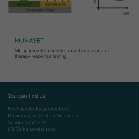
MUNASET
Multiparametric nanoelectronic biosensors for
therapy response testing
You can find us
Hochschule Kaiserslautern
University of Applied Sciences
Schoenstraße 11
67659 Kaiserslautern