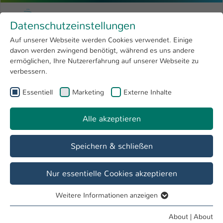
Skip to main content
Menu
University of Applied Sciences Kaiserslauter
Datenschutzeinstellungen
Studying
Open submenu
8
Auf unserer Webseite werden Cookies verwendet. Einige
davon werden zwingend benötigt, während es uns andere
You are here:
Research
Open submenu
4
Research Projects & Expertise
ermöglichen, Ihre Nutzererfahrung auf unserer Webseite zu
verbessern.
University
Open submenu
8
Essentiell
Marketing
Externe Inhalte
International
Open submenu
8
Alle akzeptieren
Speichern & schließen
Nur essentielle Cookies akzeptieren
Weitere Informationen anzeigen
Essentiell
Essentielle Cookies werden für grundlegende Funktionen
About
|
About