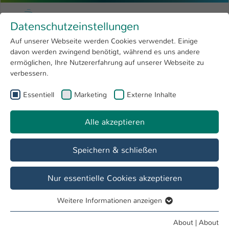
Skip to main content
Menu
University of Applied Sciences Kaiserslauter
Datenschutzeinstellungen
Studying
Open submenu
8
Auf unserer Webseite werden Cookies verwendet. Einige
davon werden zwingend benötigt, während es uns andere
You are here:
Research
Open submenu
4
Design & Layout miniaturisierter mechanischer Systeme
ermöglichen, Ihre Nutzererfahrung auf unserer Webseite zu
verbessern.
University
Open submenu
8
Design & Layout miniaturisierter
Essentiell
Marketing
Externe Inhalte
International
Open submenu
8
mechanischer Systeme
Alle akzeptieren
Overview
Team
Projekte
Publications
Speichern & schließen
Arbeitsgruppenleiter
Nur essentielle Cookies akzeptieren
Weitere Informationen anzeigen
Essentiell
Essentielle Cookies werden für grundlegende Funktionen
About
|
About