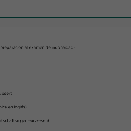
e preparación al examen de indoneidad)
rwesen)
ica en inglés)
irtschaftsingenieurwesen)