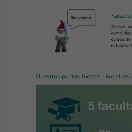
Kaisers
Somos una 
como disci
cursos de
estudios d
Nuestros puntos fuertes - nuestros 