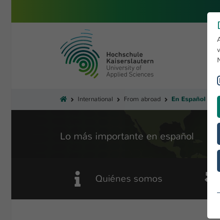
Skip to main content
University of Applied Sciences 
You are here:
En Español
International
From abroad
Lo más importante en español
Quiénes somos