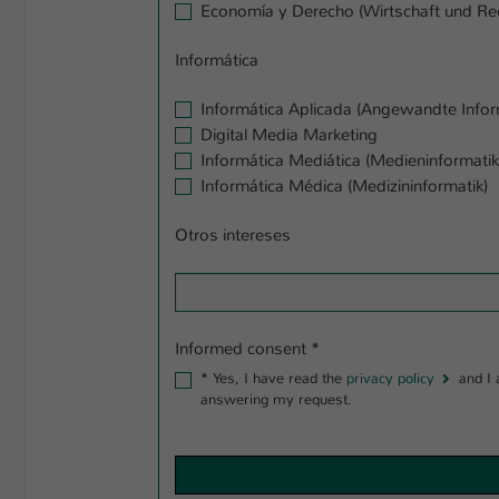
Economía y Derecho (Wirtschaft und Re
Informática
Informática Aplicada (Angewandte Infor
Digital Media Marketing
Informática Mediática (Medieninformatik
Informática Médica (Medizininformatik)
Otros intereses
Informed consent
*
*
Yes, I have read the
privacy policy
and I agree that the data I provide will be collected and stored electronically. My data will be strictly earmarked for processing and
answering my request.