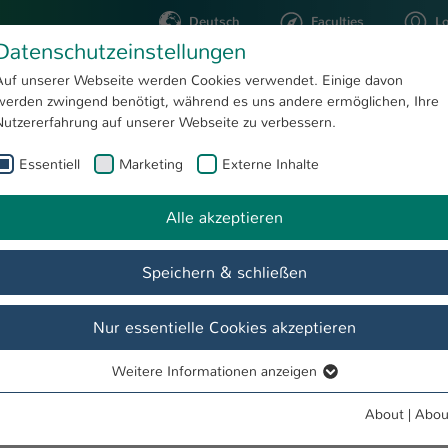
Deutsch
Faculties
L
Datenschutzeinstellungen
Kaiserslautern
Auf unserer Webseite werden Cookies verwendet. Einige davon
werden zwingend benötigt, während es uns andere ermöglichen, Ihre
STUDYING
RESEARC
Nutzererfahrung auf unserer Webseite zu verbessern.
Essentiell
Marketing
Externe Inhalte
Alle akzeptieren
Speichern & schließen
Nur essentielle Cookies akzeptieren
Información &
Nuestro objetivo
Weitere Informationen anzeigen
Folletos
Essentiell
Essentielle Cookies werden für grundlegende Funktionen der
About
|
Abou
Webseite benötigt. Dadurch ist gewährleistet, dass die Webseite