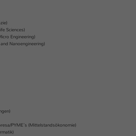
zie)
ife Sciences)
icro Engineering)
- and Nanoengineering)
ungen)
resa/PYME´s (Mittelstandsökonomie)
rmatik)