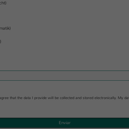
cht)
matik)
)