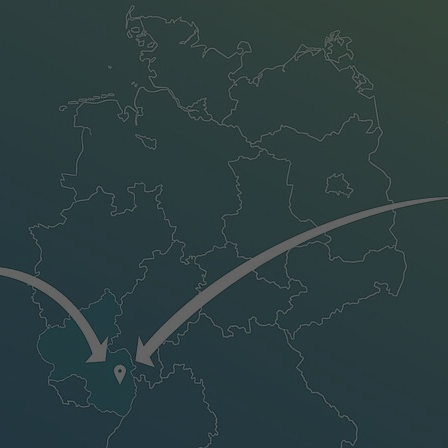
Laufzeit
1 Tag
Dieser Cookie teilt der Webseite mit, ob ein
Zweck
Besucher im Typo3-Backend angemeldet ist und
Rechte besitzt diese zu verwalten.