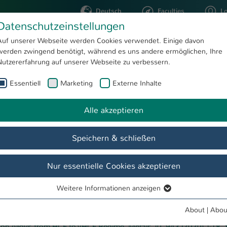
Deutsch
Faculties
L
Datenschutzeinstellungen
Kaiserslautern
Auf unserer Webseite werden Cookies verwendet. Einige davon
werden zwingend benötigt, während es uns andere ermöglichen, Ihre
STUDYING
RESEARC
Nutzererfahrung auf unserer Webseite zu verbessern.
Essentiell
Marketing
Externe Inhalte
Publikationen
QM³ - Quality, Modeling, Machining & Materials
Alle akzeptieren
 & Materials
Speichern & schließen
ung
Forschung
Publikationen
Kontakt
Intern
Nur essentielle Cookies akzeptieren
Weitere Informationen anzeigen
Essentiell
Essentielle Cookies werden für grundlegende Funktionen der
About
|
Abou
F. Walther, Fracture–Mechanical Assessment of the Effect of Defects 
Webseite benötigt. Dadurch ist gewährleistet, dass die Webseite
con Alloys from HCF to VHCF Regime, Metals 10, 943 (2020) 1-18.