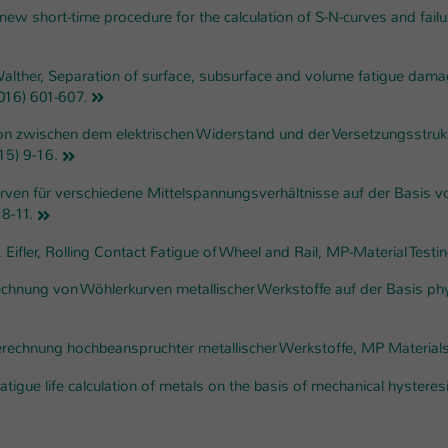
Laufzeit
1 Tag
new short-time procedure for the calculation of S-N-curves and failu
Dieser Cookie teilt der Webseite mit, ob ein
F. Walther, Separation of surface, subsurface and volume fatigue dama
Zweck
Besucher im Typo3-Backend angemeldet ist und
2016) 601-607.
Rechte besitzt diese zu verwalten.
lation zwischen dem elektrischen Widerstand und der Versetzungsst
15) 9-16.
rkurven für verschiedene Mittelspannungsverhältnisse auf der Basi
8-11.
, D. Eifler, Rolling Contact Fatigue of Wheel and Rail, MP-Material Tes
 Berechnung von Wöhlerkurven metallischer Werkstoffe auf der Basis 
berechnung hochbeanspruchter metallischer Werkstoffe, MP Materials
 fatigue life calculation of metals on the basis of mechanical hyster