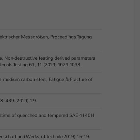
elektrischer Messgrößen, Proceedings Tagung
ihe, Non-destructive testing derived parameters
terials Testing 61, 11 (2019) 1029-1038.
o a medium carbon steel, Fatigue & Fracture of
438–439 (2019) 1-9.
he lifetime of quenched and tempered SAE 4140H
nschaft und Werkstofftechnik (2019) 16-19.