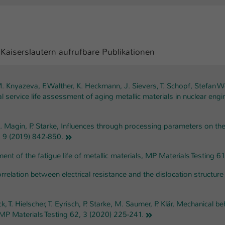
Ihrer vorgenommen Einstellungen, falls der
Webseiten-Betreiber dies eingestellt hat.
Name
fe_typo_user / PHPSESSID
aiserslautern aufrufbare Publikationen
Anbieter
TYPO3
M. Knyazeva, F. Walther, K. Heckmann, J. Sievers, T. Schopf, Stefan 
Laufzeit
1 Woche
 service life assessment of aging metallic materials in nuclear engi
Dieses Cookie ist ein Standard-Session-Cookie
von TYPO3. Es speichert im Fall eines Intranet-
r, M. Magin, P. Starke, Influences through processing parameters on 
Zweck
Logins die Session-ID. So kann der eingeloggte
 9 (2019) 842-850.
Benutzer wiedererkannt werden und es wird
ment of the fatigue life of metallic materials, MP Materials Testing 
ihm Zugang zu geschützten Bereichen gewährt.
 correlation between electrical resistance and the dislocation structu
Name
be_typo_user
ck, T. Hielscher, T. Eyrisch, P. Starke, M. Saumer, P. Klär, Mechanical 
Anbieter
TYPO3
, MP Materials Testing 62, 3 (2020) 225-241.