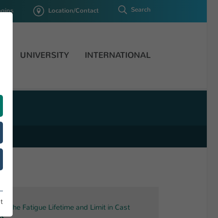
Search
ogins
Location/Contact
H
UNIVERSITY
INTERNATIONAL
t
on the Fatigue Lifetime and Limit in Cast