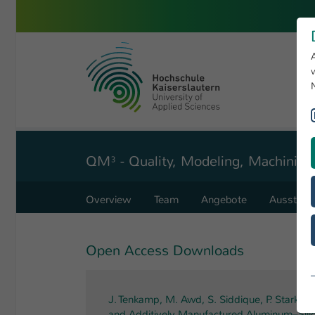
Skip to main content
University of Applied Sciences 
You are here:
Angewandte Ingenieurwissenschaften
Forschung
QM³ - Quality, Modeling, Machining
Overview
Team
Angebote
Ausstatt
Open Access Downloads
J. Tenkamp, M. Awd, S. Siddique, P. Starke, 
and Additively Manufactured Aluminum–Sili