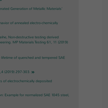
erated Generation of Metallic Materials’
behavior of annealed electro-chemically
Weihe, Non-destructive testing derived
neering. MP Materials Testing 61, 11 (2019)
the lifetime of quenched and tempered SAE
91,4 (2019) 297-303.
ss of electrochemically deposited
ion: Example for normalized SAE 1045 steel,