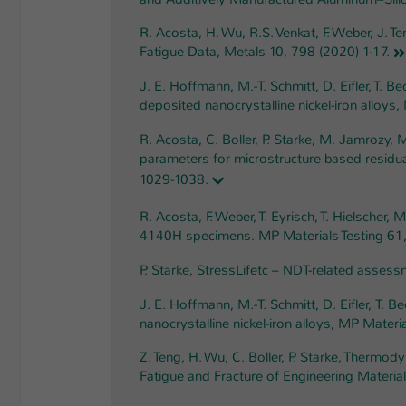
R. Acosta, H. Wu, R.S. Venkat, F. Weber, J. T
Fatigue Data, Metals 10, 798 (2020) 1-17.
J. E. Hoffmann, M.-T. Schmitt, D. Eifler, T. Be
deposited nanocrystalline nickel-iron alloys
R. Acosta, C. Boller, P. Starke, M. Jamrozy, 
parameters for microstructure based residual
1029-1038.
R. Acosta, F. Weber, T. Eyrisch, T. Hielsche
4140H specimens. MP Materials Testing 61,
P. Starke, StressLifetc – NDT-related assessm
J. E. Hoffmann, M.-T. Schmitt, D. Eifler, T.
nanocrystalline nickel-iron alloys, MP Mater
Z. Teng, H. Wu, C. Boller, P. Starke, Therm
Fatigue and Fracture of Engineering Materi