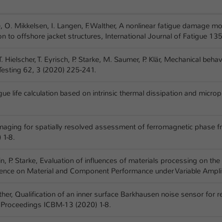
rke, O. Mikkelsen, I. Langen, F. Walther, A nonlinear fatigue damag
on to offshore jacket structures, International Journal of Fatigue 135
 T. Hielscher, T. Eyrisch, P. Starke, M. Saumer, P. Klär, Mechanical be
 Testing 62, 3 (2020) 225-241.
tigue life calculation based on intrinsic thermal dissipation and microp
 imaging for spatially resolved assessment of ferromagnetic phase frac
 1-8.
Magin, P. Starke, Evaluation of influences of materials processing on 
rence on Material and Component Performance under Variable Ampli
alther, Qualification of an inner surface Barkhausen noise sensor for
n, Proceedings ICBM-13 (2020) 1-8.