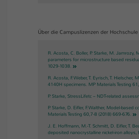
Über die Campuslizenzen der Hochschule K
R. Acosta, C. Boller, P. Starke, M. Jamrozy, 
parameters for microstructure based residual
1029-1038.
R. Acosta, F. Weber, T. Eyrisch, T. Hielsche
4140H specimens. MP Materials Testing 61,
P. Starke, StressLifetc – NDT-related assess
P. Starke, D. Eifler, F. Walther, Model-based
Materials Testing 60,7-8 (2018) 669-676.
J. E. Hoffmann, M.-T. Schmitt, D. Eifler, T. Be
deposited nanocrystalline nickel-iron alloys