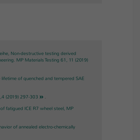
Weihe, Non-destructive testing derived
neering. MP Materials Testing 61, 11 (2019)
the lifetime of quenched and tempered SAE
61,4 (2019) 297-303
.
re of fatigued ICE R7 wheel steel, MP
behavior of annealed electro-chemically