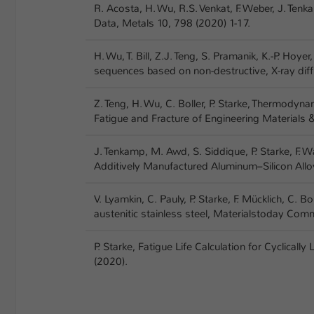
R. Acosta, H. Wu, R.S. Venkat, F. Weber, J. Tenk
Data, Metals 10, 798 (2020) 1-17.
H. Wu, T. Bill, Z.J. Teng, S. Pramanik, K.-P. Hoy
sequences based on non-destructive, X-ray diff
Z. Teng, H. Wu, C. Boller, P. Starke, Thermody
Fatigue and Fracture of Engineering Materials
J. Tenkamp, M. Awd, S. Siddique, P. Starke, F. 
Additively Manufactured Aluminum–Silicon All
V. Lyamkin, C. Pauly, P. Starke, F. Mücklich, C
austenitic stainless steel, Materialstoday Com
P. Starke, Fatigue Life Calculation for Cyclical
(2020).