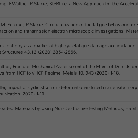
amp, F. Walther, P. Starke, SteBLife, a New Approach for the Accelera
er, M. Schaper, P. Starke, Characterization of the fatigue behaviour f
raction and transmission electron microscopic investigations. Mater
namic entropy as a marker of high-cyclefatigue damage accumulation
 & Structures 43,12 (2020) 2854-2866.
Walther, Fracture–Mechanical Assessment of the Effect of Defects on 
oys from HCF to VHCF Regime, Metals 10, 943 (2020) 1-18.
. Boller, Impact of cyclic strain on deformation-induced martensite m
munication (2020) 1-10.
ly Loaded Materials by Using Non-Destructive Testing Methods, Habili