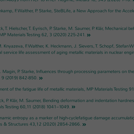
einwandfrei funktioniert.
enkamp, F. Walther, P. Starke, SteBLife, a New Approach for the Accel
Name
Cookie-Informationen anzeigen
cookie_optin
Anbieter
TYPO3
ck, T. Hielscher, T. Eyrisch, P. Starke, M. Saumer, P. Klär, Mechanical 
Marketing
, MP Materials Testing 62, 3 (2020) 225-241.
Diese Cookies werden verwendet um das Nutzungsverhalten der
Laufzeit
1 Jahr
Besucher auf der Website nachzuverfolgen. Die erhobenen Daten
M. Knyazeva, F. Walther, K. Heckmann, J. Sievers, T. Schopf, Stefan 
werden anonymisiert und ausschließlich für interne Zwecke
Dieses Cookie wird verwendet, um Ihre Cookie-
 service life assessment of aging metallic materials in nuclear engi
Zweck
verwendet.
Einstellungen für diese Website zu speichern.
Name
Cookie-Informationen anzeigen
_pk_*.*
r, M. Magin, P. Starke, Influences through processing parameters on 
Name
 9 (2019) 842-850.
SgCookieOptin.lastPreferences
Anbieter
Hochschule Kaiserslautern
Externe Inhalte
ent of the fatigue life of metallic materials, MP Materials Testing 
Anbieter
TYPO3
Wir verwenden auf unserer Website externe Inhalte (Youtube,
Laufzeit
7 Tage
Vimeo, Issuu), um Ihnen zusätzliche Informationen anzubieten.
 Beck, P. Klär, M. Saumer, Bending deformation and indentation hardne
Laufzeit
1 Jahr
ials Testing 60,11 (2018) 1041–1049.
Cookie von Matomo für Website-Analysen.
Zweck
Erzeugt statistische Daten darüber, wie der
Dieser Wert speichert Ihre Consent-
odynamic entropy as a marker of high-cyclefatigue damage accumulat
Besucher die Website nutzt.
Einstellungen. Unter anderem eine zufällig
als & Structures 43,12 (2020) 2854-2866.
Zweck
generierte ID, für die historische Speicherung