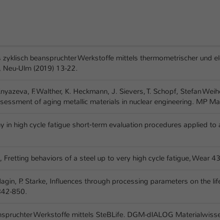
 zyklisch beanspruchter Werkstoffe mittels thermometrischer und 
, Neu-Ulm (2019) 13-22.
 Knyazeva, F. Walther, K. Heckmann, J. Sievers, T. Schopf, Stefan We
assessment of aging metallic materials in nuclear engineering. MP Ma
phy in high cycle fatigue short‐term evaluation procedures applied t
, Fretting behaviors of a steel up to very high cycle fatigue, Wear 
 M. Magin, P. Starke, Influences through processing parameters on t
842-850.
nspruchter Werkstoffe mittels SteBLife. DGM-dIALOG Materialwisse