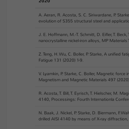
2020
A. Aeran, R. Acosta, S. C. Siriwardane, P. Sta
evolution of S355 structural steel and applicati
J. E. Hoffmann, M.-T. Schmitt, D. Eifler, T. Beck,
nanocrystalline nickel-iron alloys, MP Materials
Z. Teng, H. Wu, C. Boller, P. Starke, A unified fa
Fatigue 131 (2020) 1-9.
V. Lyamkin, P. Starke, C. Boller, Magnetic force
Magnetism and Magnetic Materials 497 (2020)
R. Acosta, T. Bill, T. Eyrisch, T. Hielscher, M. 
4140, Processings: Fourth Internationla Confe
N. Baak, J. Nickel, P. Starke, D. Biermann, F. W
drilled AISI 4140 by means of X-ray diffractio