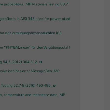
re probabilities, MP Materials Testing 60,2
ge effects in AISI 348 steel for power plant
ruktur des ermüdungsbeanspruchten ICE-
s von “PHYBALmean” für den Vergütungsstahl
ting 54,5 (2012) 304-312.
physikalisch basierter Messgrößen, MP
 Testing 52,7-8 (2010) 490-495.
esis, temperature and resistance data, MP