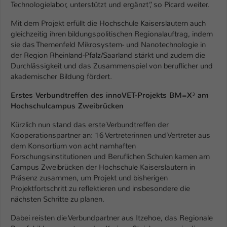
Technologielabor, unterstützt und ergänzt“, so Picard weiter.
Name
be_typo_user
Mit dem Projekt erfüllt die Hochschule Kaiserslautern auch
gleichzeitig ihren bildungspolitischen Regionalauftrag, indem
Anbieter
TYPO3
sie das Themenfeld Mikrosystem- und Nanotechnologie in
der Region Rheinland-Pfalz/Saarland stärkt und zudem die
Laufzeit
1 Tag
Durchlässigkeit und das Zusammenspiel von beruflicher und
akademischer Bildung fördert.
Dieser Cookie teilt der Webseite mit, ob
ein Besucher im Typo3-Backend
Erstes Verbundtreffen des innoVET-Projekts BM=X³ am
Zweck
angemeldet ist und Rechte besitzt diese
Hochschulcampus Zweibrücken
zu verwalten.
Kürzlich nun stand das erste Verbundtreffen der
Kooperationspartner an: 16 Vertreterinnen und Vertreter aus
dem Konsortium von acht namhaften
Forschungsinstitutionen und Beruflichen Schulen kamen am
Campus Zweibrücken der Hochschule Kaiserslautern in
Präsenz zusammen, um Projekt und bisherigen
Projektfortschritt zu reflektieren und insbesondere die
nächsten Schritte zu planen.
Dabei reisten die Verbundpartner aus Itzehoe, das Regionale