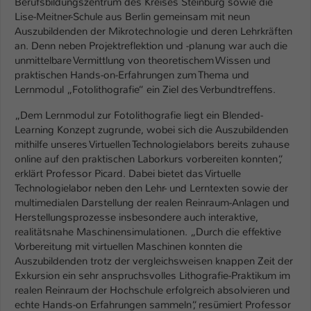
Berufsbildungszentrum des Kreises Steinburg sowie die
Lise-Meitner-Schule aus Berlin gemeinsam mit neun
Auszubildenden der Mikrotechnologie und deren Lehrkräften
an. Denn neben Projektreflektion und -planung war auch die
unmittelbare Vermittlung von theoretischem Wissen und
praktischen Hands-on-Erfahrungen zum Thema und
Lernmodul „Fotolithografie“ ein Ziel des Verbundtreffens.
„Dem Lernmodul zur Fotolithografie liegt ein Blended-
Learning Konzept zugrunde, wobei sich die Auszubildenden
mithilfe unseres Virtuellen Technologielabors bereits zuhause
online auf den praktischen Laborkurs vorbereiten konnten“,
erklärt Professor Picard. Dabei bietet das Virtuelle
Technologielabor neben den Lehr- und Lerntexten sowie der
multimedialen Darstellung der realen Reinraum-Anlagen und
Herstellungsprozesse insbesondere auch interaktive,
realitätsnahe Maschinensimulationen. „Durch die effektive
Vorbereitung mit virtuellen Maschinen konnten die
Auszubildenden trotz der vergleichsweisen knappen Zeit der
Exkursion ein sehr anspruchsvolles Lithografie-Praktikum im
realen Reinraum der Hochschule erfolgreich absolvieren und
echte Hands-on Erfahrungen sammeln“, resümiert Professor