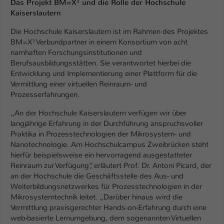
Das Projekt BM=X³ und die Rolle der Hochschule
Einstellungen. Unter anderem eine zufällig
Kaiserslautern
generierte ID, für die historische
Zweck
Speicherung Ihrer vorgenommen
Die Hochschule Kaiserslautern ist im Rahmen des Projektes
Einstellungen, falls der Webseiten-
BM=X³ Verbundpartner in einem Konsortium von acht
Betreiber dies eingestellt hat.
namhaften Forschungsinstitutionen und
Berufsausbildungsstätten. Sie verantwortet hierbei die
Entwicklung und Implementierung einer Plattform für die
Name
fe_typo_user / PHPSESSID
Vermittlung einer virtuellen Reinraum- und
Prozesserfahrungen.
Anbieter
TYPO3
„An der Hochschule Kaiserslautern verfügen wir über
Laufzeit
1 Woche
langjährige Erfahrung in der Durchführung anspruchsvoller
Praktika in Prozesstechnologien der Mikrosystem- und
Dieses Cookie ist ein Standard-Session-
Nanotechnologie. Am Hochschulcampus Zweibrücken steht
Cookie von TYPO3. Es speichert im Fall
hierfür beispielsweise ein hervorragend ausgestatteter
Reinraum zur Verfügung“, erläutert Prof. Dr. Antoni Picard, der
eines Intranet-Logins die Session-ID. So
an der Hochschule die Geschäftsstelle des Aus- und
Zweck
kann der eingeloggte Benutzer
Weiterbildungsnetzwerkes für Prozesstechnologien in der
wiedererkannt werden und es wird ihm
Mikrosystemtechnik leitet. „Darüber hinaus wird die
Zugang zu geschützten Bereichen
Vermittlung praxisgerechter Hands-on-Erfahrung durch eine
gewährt.
web-basierte Lernumgebung, dem sogenannten Virtuellen