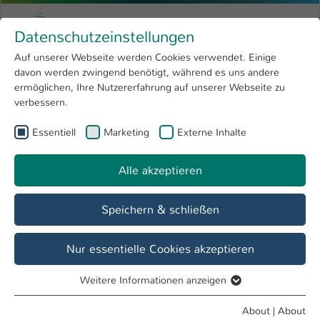
Skip to main content
Menu
University of Applied Sciences Kaiserslauter
Datenschutzeinstellungen
Studying
Open submenu
8
Auf unserer Webseite werden Cookies verwendet. Einige
davon werden zwingend benötigt, während es uns andere
You are here:
Research
Open submenu
4
Menschen und Projekte
ermöglichen, Ihre Nutzererfahrung auf unserer Webseite zu
verbessern.
University
Open submenu
8
Essentiell
Marketing
Externe Inhalte
Show larger version
International
Open submenu
8
Alle akzeptieren
Speichern & schließen
Nur essentielle Cookies akzeptieren
Weitere Informationen anzeigen
Essentiell
Tag des Offenen Campus der Hochschule
Essentielle Cookies werden für grundlegende Funktionen
Kaiserslautern am 20. April
About
|
About