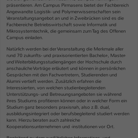
Einstellungen. Unter anderem eine zufällig
präsentieren. Am Campus Pirmasens bietet der Fachbereich
generierte ID, für die historische
Angewandte Logistik- und Polymerwissenschaften sein
Zweck
Speicherung Ihrer vorgenommen
Veranstaltungsangebot an und in Zweibrücken sind es die
Einstellungen, falls der Webseiten-
Fachbereiche Betriebswirtschaft sowie Informatik und
Betreiber dies eingestellt hat.
Mikrosystemtechnik, die gemeinsam zum Tag des Offenen
Campus einladen.
Name
fe_typo_user / PHPSESSID
Natürlich werden bei der Veranstaltung die Merkmale aller
rund 70 zukunfts- und praxisorientierten Bachelor-, Master-
Anbieter
und Weiterbildungsstudiengängen der Hochschule durch
TYPO3
anschauliche Vorträge erläutert und können in persönlichen
Gesprächen mit den Fachvertretern, Studierenden und
Laufzeit
1 Woche
Alumni vertieft werden. Zusätzlich erfahren die
Interessierten, von welchen studienbegleitenden
Dieses Cookie ist ein Standard-Session-
Unterstützungs- und Betreuungsangeboten sie während
Cookie von TYPO3. Es speichert im Fall
ihres Studiums profitieren können oder in welcher Form ein
eines Intranet-Logins die Session-ID. So
Studium ganz besonders praxisnah, also z.B. dual,
Zweck
kann der eingeloggte Benutzer
ausbildungsintegriert oder berufsbegleitend studiert werden
wiedererkannt werden und es wird ihm
kann. Hierzu beraten auch zahlreiche
Zugang zu geschützten Bereichen
Kooperationsunternehmen und -institutionen vor Ort.
gewährt.