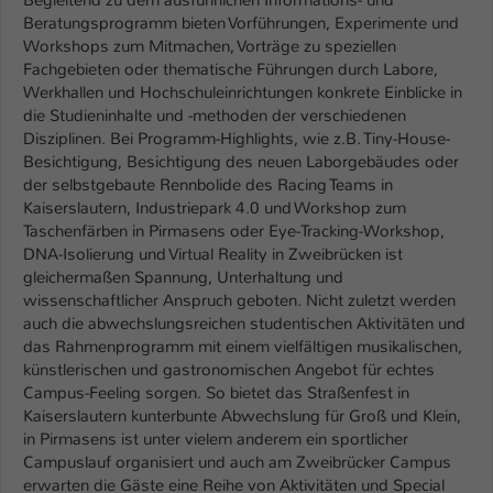
Begleitend zu dem ausführlichen Informations- und
Beratungsprogramm bieten Vorführungen, Experimente und
Name
be_typo_user
Workshops zum Mitmachen, Vorträge zu speziellen
Fachgebieten oder thematische Führungen durch Labore,
Anbieter
TYPO3
Werkhallen und Hochschuleinrichtungen konkrete Einblicke in
die Studieninhalte und -methoden der verschiedenen
Laufzeit
1 Tag
Disziplinen. Bei Programm-Highlights, wie z.B. Tiny-House-
Besichtigung, Besichtigung des neuen Laborgebäudes oder
Dieser Cookie teilt der Webseite mit, ob
der selbstgebaute Rennbolide des Racing Teams in
ein Besucher im Typo3-Backend
Kaiserslautern, Industriepark 4.0 und Workshop zum
Zweck
angemeldet ist und Rechte besitzt diese
Taschenfärben in Pirmasens oder Eye-Tracking-Workshop,
zu verwalten.
DNA-Isolierung und Virtual Reality in Zweibrücken ist
gleichermaßen Spannung, Unterhaltung und
wissenschaftlicher Anspruch geboten. Nicht zuletzt werden
auch die abwechslungsreichen studentischen Aktivitäten und
das Rahmenprogramm mit einem vielfältigen musikalischen,
künstlerischen und gastronomischen Angebot für echtes
Campus-Feeling sorgen. So bietet das Straßenfest in
Kaiserslautern kunterbunte Abwechslung für Groß und Klein,
in Pirmasens ist unter vielem anderem ein sportlicher
Campuslauf organisiert und auch am Zweibrücker Campus
erwarten die Gäste eine Reihe von Aktivitäten und Special