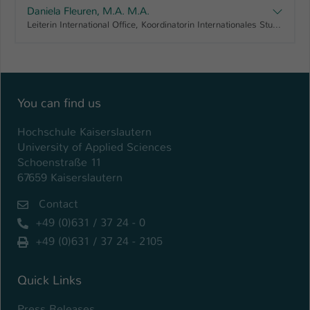
Daniela Fleuren, M.A. M.A.
Name
be_typo_user
Leiterin International Office, Koordinatorin Internationales Studienkolleg, Internat. Studienkolleg, Prüfungsausschuss, Leitung Referat Internationales und Sprachen, Senatsausschuss für Internationalisierung
Anbieter
TYPO3
Laufzeit
1 Tag
You can find us
Dieser Cookie teilt der Webseite mit, ob
ein Besucher im Typo3-Backend
Hochschule Kaiserslautern
Zweck
angemeldet ist und Rechte besitzt diese
University of Applied Sciences
zu verwalten.
Schoenstraße 11
67659 Kaiserslautern
Contact
+49 (0)631 / 37 24 - 0
+49 (0)631 / 37 24 - 2105
Quick Links
Press Releases