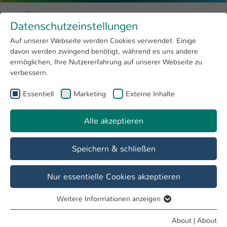
Skip to main content
Menu
University of Applied Sciences Kaiserslauter
Datenschutzeinstellungen
Studying
Open submenu
8
Auf unserer Webseite werden Cookies verwendet. Einige
davon werden zwingend benötigt, während es uns andere
You are here:
Research
Open submenu
4
Lehre goes digital
ermöglichen, Ihre Nutzererfahrung auf unserer Webseite zu
verbessern.
University
Open submenu
8
Essentiell
Marketing
Externe Inhalte
International
Open submenu
8
Overview
Maßnahmen
Veranstaltungen
Alle akzeptieren
Speichern & schließen
Nur essentielle Cookies akzeptieren
Weitere Informationen anzeigen
Essentiell
Essentielle Cookies werden für grundlegende Funktionen
About
|
About