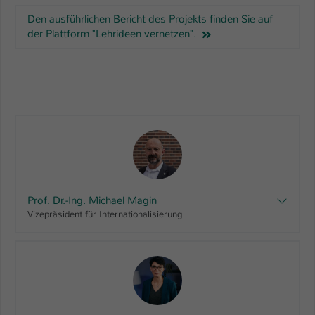
Einstellungen. Unter anderem eine zufällig
Den ausführlichen Bericht des Projekts finden Sie auf
generierte ID, für die historische
Zweck
der Plattform "Lehrideen vernetzen".
Speicherung Ihrer vorgenommen
Einstellungen, falls der Webseiten-
Betreiber dies eingestellt hat.
Name
fe_typo_user / PHPSESSID
Anbieter
TYPO3
Laufzeit
1 Woche
Prof. Dr.-Ing. Michael Magin
Dieses Cookie ist ein Standard-Session-
Vizepräsident für Internationalisierung
Cookie von TYPO3. Es speichert im Fall
eines Intranet-Logins die Session-ID. So
Zweck
kann der eingeloggte Benutzer
wiedererkannt werden und es wird ihm
Zugang zu geschützten Bereichen
gewährt.