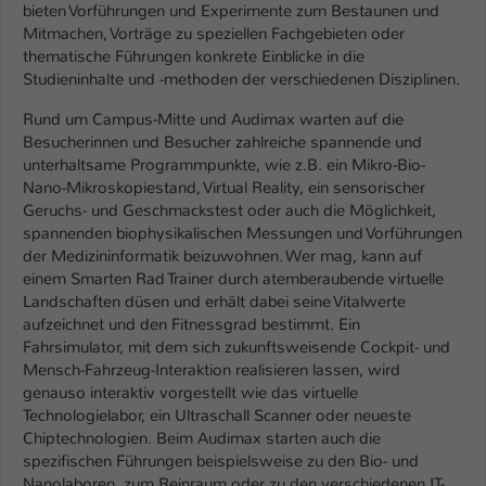
Einstellungen. Unter anderem eine zufällig
bieten Vorführungen und Experimente zum Bestaunen und
generierte ID, für die historische
Mitmachen, Vorträge zu speziellen Fachgebieten oder
Zweck
Speicherung Ihrer vorgenommen
thematische Führungen konkrete Einblicke in die
Einstellungen, falls der Webseiten-
Studieninhalte und -methoden der verschiedenen Disziplinen.
Betreiber dies eingestellt hat.
Rund um Campus-Mitte und Audimax warten auf die
Besucherinnen und Besucher zahlreiche spannende und
unterhaltsame Programmpunkte, wie z.B. ein Mikro-Bio-
Name
fe_typo_user / PHPSESSID
Nano-Mikroskopiestand, Virtual Reality, ein sensorischer
Geruchs- und Geschmackstest oder auch die Möglichkeit,
Anbieter
TYPO3
spannenden biophysikalischen Messungen und Vorführungen
der Medizininformatik beizuwohnen. Wer mag, kann auf
Laufzeit
1 Woche
einem Smarten Rad Trainer durch atemberaubende virtuelle
Landschaften düsen und erhält dabei seine Vitalwerte
Dieses Cookie ist ein Standard-Session-
aufzeichnet und den Fitnessgrad bestimmt. Ein
Cookie von TYPO3. Es speichert im Fall
Fahrsimulator, mit dem sich zukunftsweisende Cockpit- und
eines Intranet-Logins die Session-ID. So
Mensch-Fahrzeug-Interaktion realisieren lassen, wird
Zweck
kann der eingeloggte Benutzer
genauso interaktiv vorgestellt wie das virtuelle
wiedererkannt werden und es wird ihm
Technologielabor, ein Ultraschall Scanner oder neueste
Zugang zu geschützten Bereichen
Chiptechnologien. Beim Audimax starten auch die
gewährt.
spezifischen Führungen beispielsweise zu den Bio- und
Nanolaboren, zum Reinraum oder zu den verschiedenen IT-