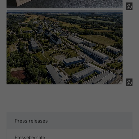
HS
Show larger version
Tor
Press releases
Presseberichte