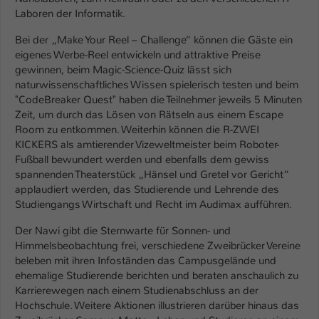
Laboren der Informatik.
Name
be_typo_user
Bei der „Make Your Reel – Challenge“ können die Gäste ein
eigenes Werbe-Reel entwickeln und attraktive Preise
Anbieter
TYPO3
gewinnen, beim Magic-Science-Quiz lässt sich
naturwissenschaftliches Wissen spielerisch testen und beim
Laufzeit
1 Tag
"CodeBreaker Quest" haben die Teilnehmer jeweils 5 Minuten
Zeit, um durch das Lösen von Rätseln aus einem Escape
Dieser Cookie teilt der Webseite mit, ob
Room zu entkommen. Weiterhin können die R-ZWEI
ein Besucher im Typo3-Backend
Zweck
KICKERS als amtierender Vizeweltmeister beim Roboter-
angemeldet ist und Rechte besitzt diese
Fußball bewundert werden und ebenfalls dem gewiss
zu verwalten.
spannenden Theaterstück „Hänsel und Gretel vor Gericht“
applaudiert werden, das Studierende und Lehrende des
Studiengangs Wirtschaft und Recht im Audimax aufführen.
Der Nawi gibt die Sternwarte für Sonnen- und
Himmelsbeobachtung frei, verschiedene Zweibrücker Vereine
beleben mit ihren Infoständen das Campusgelände und
ehemalige Studierende berichten und beraten anschaulich zu
Karrierewegen nach einem Studienabschluss an der
Hochschule. Weitere Aktionen illustrieren darüber hinaus das