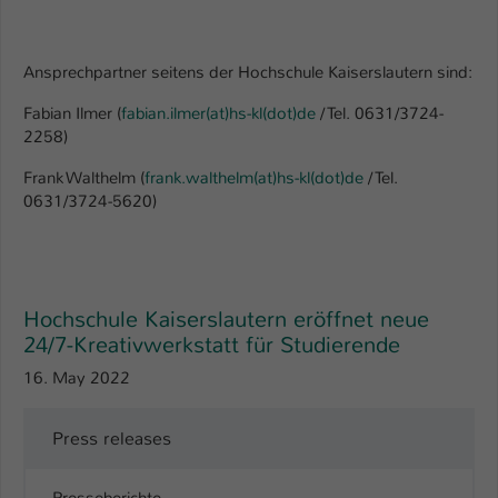
Einstellungen. Unter anderem eine zufällig
generierte ID, für die historische
Zweck
Speicherung Ihrer vorgenommen
Ansprechpartner seitens der Hochschule Kaiserslautern sind:
Einstellungen, falls der Webseiten-
Betreiber dies eingestellt hat.
Fabian Ilmer (
fabian.ilmer(at)hs-kl(dot)de
/ Tel. 0631/3724-
2258)
Name
fe_typo_user / PHPSESSID
Frank Walthelm (
frank.walthelm(at)hs-kl(dot)de
/ Tel.
0631/3724-5620)
Anbieter
TYPO3
Laufzeit
1 Woche
Hochschule Kaiserslautern eröffnet neue
Dieses Cookie ist ein Standard-Session-
24/7-Kreativwerkstatt für Studierende
Cookie von TYPO3. Es speichert im Fall
eines Intranet-Logins die Session-ID. So
16. May 2022
Zweck
kann der eingeloggte Benutzer
wiedererkannt werden und es wird ihm
Press releases
Zugang zu geschützten Bereichen
gewährt.
Presseberichte