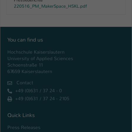
220516_PM_MakerSpace_HSKL.pdf
Name
be_typo_user
Anbieter
TYPO3
Laufzeit
1 Tag
You can find us
Dieser Cookie teilt der Webseite mit, ob
Hochschule Kaiserslautern
ein Besucher im Typo3-Backend
Zweck
University of Applied Sciences
angemeldet ist und Rechte besitzt diese
Schoenstraße 11
zu verwalten.
67659 Kaiserslautern
Contact
+49 (0)631 / 37 24 - 0
+49 (0)631 / 37 24 - 2105
Quick Links
Press Releases