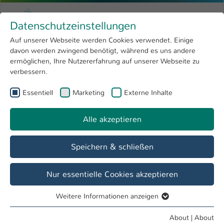
Skip to main content
Menu
University of Applied Sciences Kaiserslauter
Datenschutzeinstellungen
Studying
Open submenu
8
Auf unserer Webseite werden Cookies verwendet. Einige
davon werden zwingend benötigt, während es uns andere
You are here:
Research
Open submenu
4
Our Research Profile
ermöglichen, Ihre Nutzererfahrung auf unserer Webseite zu
verbessern.
University
Open submenu
8
Essentiell
Marketing
Externe Inhalte
Horizon-geförderte Projekte
International
Open submenu
8
Alle akzeptieren
Speichern & schließen
Nur essentielle Cookies akzeptieren
Weitere Informationen anzeigen
Essentiell
Essentielle Cookies werden für grundlegende Funktionen
About
|
About