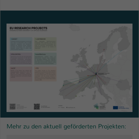
Name
be_typo_user
Anbieter
TYPO3
Laufzeit
1 Tag
Dieser Cookie teilt der Webseite mit, ob
ein Besucher im Typo3-Backend
Zweck
angemeldet ist und Rechte besitzt diese
zu verwalten.
Mehr zu den aktuell geförderten Projekten: