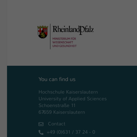
You can find us
Hochschule Kaiserslautern
University of Applied Sciences
Schoenstraße 11
67659 Kaiserslautern
Contact
+49 (0)631 / 37 24 - 0