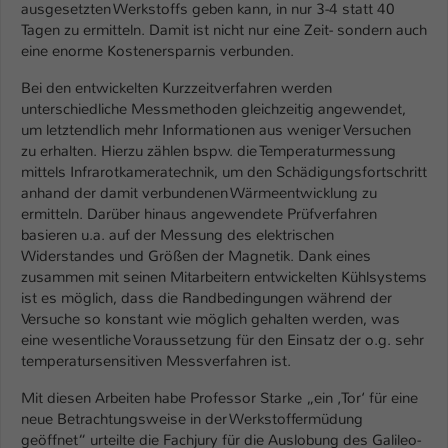
ausgesetzten Werkstoffs geben kann, in nur 3-4 statt 40
Tagen zu ermitteln. Damit ist nicht nur eine Zeit- sondern auch
Name
be_typo_user
eine enorme Kostenersparnis verbunden.
Anbieter
TYPO3
Bei den entwickelten Kurzzeitverfahren werden
unterschiedliche Messmethoden gleichzeitig angewendet,
Laufzeit
1 Tag
um letztendlich mehr Informationen aus weniger Versuchen
zu erhalten. Hierzu zählen bspw. die Temperaturmessung
Dieser Cookie teilt der Webseite mit, ob
mittels Infrarotkameratechnik, um den Schädigungsfortschritt
ein Besucher im Typo3-Backend
anhand der damit verbundenen Wärmeentwicklung zu
Zweck
angemeldet ist und Rechte besitzt diese
ermitteln. Darüber hinaus angewendete Prüfverfahren
zu verwalten.
basieren u.a. auf der Messung des elektrischen
Widerstandes und Größen der Magnetik. Dank eines
zusammen mit seinen Mitarbeitern entwickelten Kühlsystems
ist es möglich, dass die Randbedingungen während der
Versuche so konstant wie möglich gehalten werden, was
eine wesentliche Voraussetzung für den Einsatz der o.g. sehr
temperatursensitiven Messverfahren ist.
Mit diesen Arbeiten habe Professor Starke „ein ‚Tor‘ für eine
neue Betrachtungsweise in der Werkstoffermüdung
geöffnet“ urteilte die Fachjury für die Auslobung des Galileo-