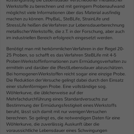
kostengünstig die Lebensdauer verschiedener metallischer
Einstellungen. Unter anderem eine zufällig
Werkstoffe zu berechnen und mit geringem Probenaufwand
generierte ID, für die historische
Zweck
möglichst viele Informationen über das Material ausfindig
Speicherung Ihrer vorgenommen
machen zu können. PhyBaL, SteBLife, StrainLife und
Einstellungen, falls der Webseiten-
StressLife heißen die Verfahren zur Lebensdauerberechnung
Betreiber dies eingestellt hat.
metallischer Werkstoffe, die z.T. in der Forschung, aber auch
im industriellen Bereich erfolgreich eingesetzt werden.
Name
fe_typo_user / PHPSESSID
Benötigt man mit herkömmlichen Verfahren in der Regel 20-
25 Proben, so schafft es das Verfahren SteBLife mit 4-5
Anbieter
TYPO3
Proben Werkstoffinformationen zum Ermüdungsverhalten zu
ermitteln und darüber die (Rest)Lebensdauer abzuschätzen.
Laufzeit
1 Woche
Bei homogenen Werkstoffen reicht sogar eine einzige Probe.
Die Reduktion der Versuche gelingt dabei durch den Einsatz
Dieses Cookie ist ein Standard-Session-
einer stufenförmigen Probe. Eine vollständige sog.
Cookie von TYPO3. Es speichert im Fall
Wöhlerkurve, die üblicherweise auf der
Mehrfachdurchführung eines Standardversuchs zur
eines Intranet-Logins die Session-ID. So
Bestimmung der Ermüdungsfestigkeit eines Werkstoffs
Zweck
kann der eingeloggte Benutzer
beruht, lässt sich damit mit nur wenigen Versuchen
wiedererkannt werden und es wird ihm
berechnen. So gelingt es, die notwendigen Daten für eine
Zugang zu geschützten Bereichen
Wöhlerkurve, die zuverlässig Auskunft über die
gewährt.
voraussichtliche Lebensdauer eines Schwingungen