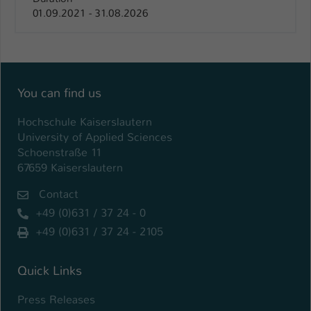
01.09.2021 - 31.08.2026
Name
be_typo_user
Anbieter
TYPO3
Laufzeit
1 Tag
You can find us
Dieser Cookie teilt der Webseite mit, ob
Hochschule Kaiserslautern
ein Besucher im Typo3-Backend
Zweck
University of Applied Sciences
angemeldet ist und Rechte besitzt diese
Schoenstraße 11
zu verwalten.
67659 Kaiserslautern
Contact
+49 (0)631 / 37 24 - 0
+49 (0)631 / 37 24 - 2105
Quick Links
Press Releases