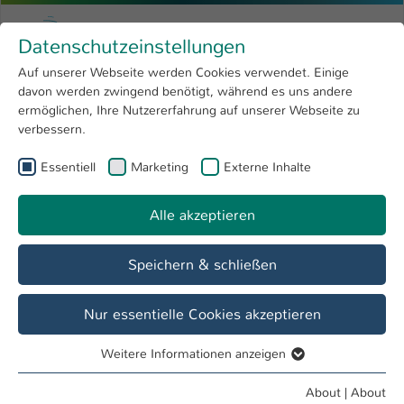
Skip to main content
Menu
University of Applied Sciences Kaiserslauter
Datenschutzeinstellungen
Studying
Open submenu
8
Auf unserer Webseite werden Cookies verwendet. Einige
davon werden zwingend benötigt, während es uns andere
You are here:
Research
Open submenu
4
Menschen und Projekte
ermöglichen, Ihre Nutzererfahrung auf unserer Webseite zu
verbessern.
University
Open submenu
8
Essentiell
Marketing
Externe Inhalte
International
Open submenu
8
Alle akzeptieren
Speichern & schließen
Nur essentielle Cookies akzeptieren
Weitere Informationen anzeigen
Essentiell
Micro- and nanostructured hard magnetic
Essentielle Cookies werden für grundlegende Funktionen
About
|
About