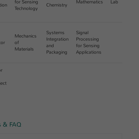
for Sensing
Mathematics
Lab
Laufzeit
1 Tag
tion
Chemistry
Technology
Dieser Cookie teilt der Webseite mit, ob ein
Zweck
Besucher im Typo3-Backend angemeldet ist und
Rechte besitzt diese zu verwalten.
Systems
Signal
Mechanics
Integration
Processing
tor
of
and
for Sensing
Materials
Packaging
Applications
or
ject
es & FAQ