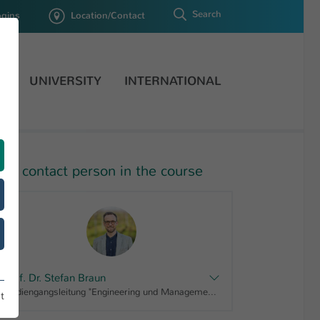
Search
ogins
Location/Contact
H
UNIVERSITY
INTERNATIONAL
our contact person in the course
Prof. Dr. Stefan Braun
Studiengangsleitung "Engineering und Management in den Mikro- und Nanotechnologien, Master", Fachbereichsrat IMST, Fachausschuss Studium und Lehre MST
t