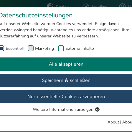
Deutsch
Faculties
L
Datenschutzeinstellungen
Kaiserslautern
Auf unserer Webseite werden Cookies verwendet. Einige davon
werden zwingend benötigt, während es uns andere ermöglichen, Ihre
STUDYING
RESEARC
Nutzererfahrung auf unserer Webseite zu verbessern.
Essentiell
Marketing
Externe Inhalte
Semiconductor Engineering & Manufacturing for Computer Scientists (SEMiCS)
Alle akzeptieren
iconductor Engineering & Manufacturing
Y
Speichern & schließen
 Zweibrücken | Full-time | English | 90 ECTS |
e
Nur essentielle Cookies akzeptieren
 one of them.
Weitere Informationen anzeigen
Essentiell
ing & Manufacturing for Computer Scientists
rowing industries worldwide. It combines computer science
Essentielle Cookies werden für grundlegende Funktionen der
About
|
Abou
es on modern semiconductor technologies.
Webseite benötigt. Dadurch ist gewährleistet, dass die Webseite