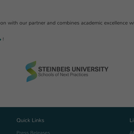
ion with our partner and combines academic excellence with
!
Quick Links
L
Press Releases
A