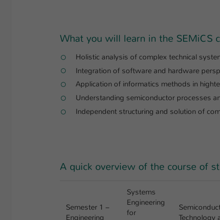
What you will learn in the SEMiCS 
Holistic analysis of complex technical syst
Integration of software and hardware persp
Application of informatics methods in high
Understanding semiconductor processes an
Independent structuring and solution of co
A quick overview of the course of s
Systems
Engineering
Semester 1 –
Semiconduc
for
Engineering
Technology 