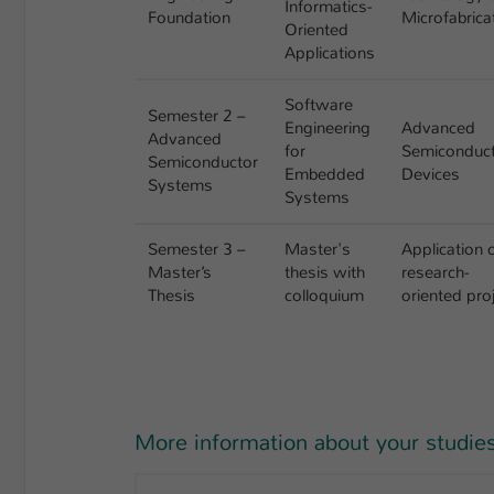
Informatics-
Foundation
Microfabrica
Oriented
Applications
Software
Semester 2 –
Engineering
Advanced
Advanced
for
Semiconduc
Semiconductor
Embedded
Devices
Systems
Systems
Semester 3 –
Master's
Application 
Master’s
thesis with
research-
Thesis
colloquium
oriented pro
More information about your studi