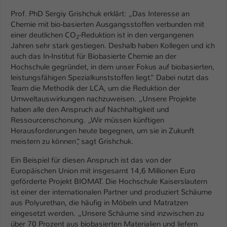
Einstellungen. Unter anderem eine zufällig
Prof. PhD Sergiy Grishchuk erklärt: „Das Interesse an
generierte ID, für die historische
Zweck
Chemie mit bio-basierten Ausgangsstoffen verbunden mit
Speicherung Ihrer vorgenommen
einer deutlichen CO
-Reduktion ist in den vergangenen
Einstellungen, falls der Webseiten-
2
Jahren sehr stark gestiegen. Deshalb haben Kollegen und ich
Betreiber dies eingestellt hat.
auch das In-Institut für Biobasierte Chemie an der
Hochschule gegründet, in dem unser Fokus auf biobasierten,
leistungsfähigen Spezialkunststoffen liegt.“ Dabei nutzt das
Name
fe_typo_user / PHPSESSID
Team die Methodik der LCA, um die Reduktion der
Umweltauswirkungen nachzuweisen. „Unsere Projekte
Anbieter
TYPO3
haben alle den Anspruch auf Nachhaltigkeit und
Ressourcenschonung. „Wir müssen künftigen
Laufzeit
1 Woche
Herausforderungen heute begegnen, um sie in Zukunft
meistern zu können“, sagt Grishchuk.
Dieses Cookie ist ein Standard-Session-
Cookie von TYPO3. Es speichert im Fall
Ein Beispiel für diesen Anspruch ist das von der
eines Intranet-Logins die Session-ID. So
Europäischen Union mit insgesamt 14,6 Millionen Euro
Zweck
kann der eingeloggte Benutzer
geförderte Projekt BIOMAT. Die Hochschule Kaiserslautern
wiedererkannt werden und es wird ihm
ist einer der internationalen Partner und produziert Schäume
Zugang zu geschützten Bereichen
aus Polyurethan, die häufig in Möbeln und Matratzen
gewährt.
eingesetzt werden. „Unsere Schäume sind inzwischen zu
über 70 Prozent aus biobasierten Materialien und liefern