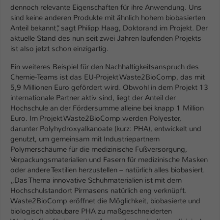
dennoch relevante Eigenschaften für ihre Anwendung. Uns
Name
be_typo_user
sind keine anderen Produkte mit ähnlich hohem biobasierten
Anteil bekannt“, sagt Philipp Haag, Doktorand im Projekt. Der
Anbieter
aktuelle Stand des nun seit zwei Jahren laufenden Projekts
TYPO3
ist also jetzt schon einzigartig.
Laufzeit
1 Tag
Ein weiteres Beispiel für den Nachhaltigkeitsanspruch des
Chemie-Teams ist das EU-Projekt Waste2BioComp, das mit
Dieser Cookie teilt der Webseite mit, ob
5,9 Millionen Euro gefördert wird. Obwohl in dem Projekt 13
ein Besucher im Typo3-Backend
Zweck
internationale Partner aktiv sind, liegt der Anteil der
angemeldet ist und Rechte besitzt diese
Hochschule an der Fördersumme alleine bei knapp 1 Million
zu verwalten.
Euro. Im Projekt Waste2BioComp werden Polyester,
darunter Polyhydroxyalkanoate (kurz: PHA), entwickelt und
genutzt, um gemeinsam mit Industriepartnern
Polymerschäume für die medizinische Fußversorgung,
Verpackungsmaterialien und Fasern für medizinische Masken
oder andere Textilien herzustellen – natürlich alles biobasiert.
„Das Thema innovative Schuhmaterialien ist mit dem
Hochschulstandort Pirmasens natürlich eng verknüpft.
Waste2BioComp eröffnet die Möglichkeit, biobasierte und
biologisch abbaubare PHA zu maßgeschneiderten