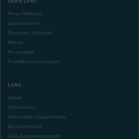
Quick Links
Name
be_typo_user
Press Releases
Job Vacancies
Anbieter
TYPO3
Semester Schedule
Laufzeit
1 Tag
Mensa
Dieser Cookie teilt der Webseite mit, ob
Personalrat
ein Besucher im Typo3-Backend
Zweck
Fremdfirmenrichtlinien
angemeldet ist und Rechte besitzt diese
zu verwalten.
Links
About
Datenschutz
Information requirements
Barrierefreiheit
AGG-Beschwerdestelle