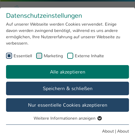
Skip to main content
Menu
University of Applied Sciences Kaiserslauter
Datenschutzeinstellungen
Studying
Open submenu
8
Auf unserer Webseite werden Cookies verwendet. Einige
davon werden zwingend benötigt, während es uns andere
You are here:
Research
Open submenu
4
Molecular Oncology
ermöglichen, Ihre Nutzererfahrung auf unserer Webseite zu
verbessern.
University
Open submenu
8
Molecular Oncology
Essentiell
Marketing
Externe Inhalte
International
Open submenu
8
Alle akzeptieren
Overview
Team
Research
Publications
Speichern & schließen
Archive
Nur essentielle Cookies akzeptieren
Weitere Informationen anzeigen
Essentiell
Essentielle Cookies werden für grundlegende Funktionen
About
|
About