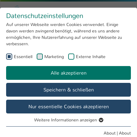
Skip to main content
Menu
University of Applied Sciences Kaiserslauter
Datenschutzeinstellungen
Studying
Open submenu
8
Auf unserer Webseite werden Cookies verwendet. Einige
davon werden zwingend benötigt, während es uns andere
You are here:
Research
Open submenu
4
Veröffentlichungen
ermöglichen, Ihre Nutzererfahrung auf unserer Webseite zu
verbessern.
University
Open submenu
8
Fachbereich
Essentiell
Marketing
Externe Inhalte
International
Open submenu
8
Betriebswirtschaft
Alle akzeptieren
Overview
Prospective Students
Speichern & schließen
Berichte aus dem Fachbereich
Nur essentielle Cookies akzeptieren
Betriebswirtschaft
Weitere Informationen anzeigen
Essentiell
Essentielle Cookies werden für grundlegende Funktionen
About
|
About