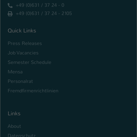
+49 (0)631 / 37 24 - 0
Name
be_typo_user
+49 (0)631 / 37 24 - 2105
Anbieter
TYPO3
Quick Links
Laufzeit
1 Tag
Press Releases
Dieser Cookie teilt der Webseite mit, ob
Job Vacancies
ein Besucher im Typo3-Backend
Zweck
Semester Schedule
angemeldet ist und Rechte besitzt diese
zu verwalten.
Mensa
Personalrat
Fremdfirmenrichtlinien
Links
About
Datenschutz