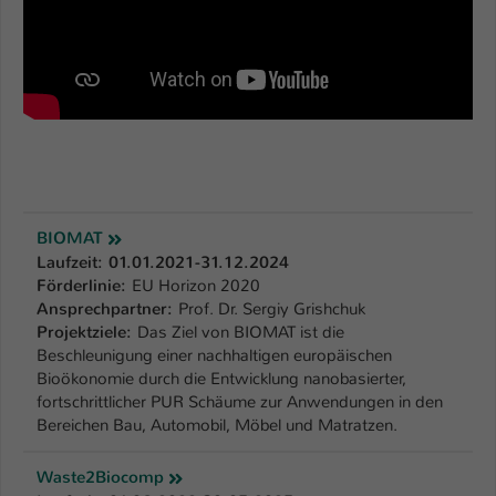
Einstellungen. Unter anderem eine zufällig
generierte ID, für die historische
Zweck
Speicherung Ihrer vorgenommen
Einstellungen, falls der Webseiten-
Betreiber dies eingestellt hat.
Name
fe_typo_user / PHPSESSID
Anbieter
TYPO3
BIOMAT
Laufzeit: 01.01.2021-31.12.2024
Laufzeit
1 Woche
Förderlinie
:
EU Horizon 2020
Ansprechpartner
:
Prof. Dr. Sergiy Grishchuk
Dieses Cookie ist ein Standard-Session-
Projektziele
:
Das Ziel von BIOMAT ist die
Cookie von TYPO3. Es speichert im Fall
Beschleunigung einer nachhaltigen europäischen
eines Intranet-Logins die Session-ID. So
Bioökonomie durch die Entwicklung nanobasierter,
Zweck
kann der eingeloggte Benutzer
fortschrittlicher PUR Schäume zur Anwendungen in den
wiedererkannt werden und es wird ihm
Bereichen Bau, Automobil, Möbel und Matratzen.
Zugang zu geschützten Bereichen
gewährt.
Waste2Biocomp