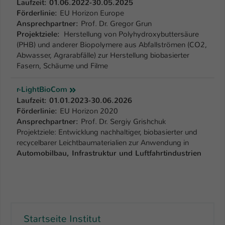
Laufzeit: 01.06.2022-30.05.2025
Förderlinie:
EU Horizon Europe
Name
be_typo_user
Ansprechpartner:
Prof. Dr. Gregor Grun
Projektziele:
Herstellung von Polyhydroxybuttersäure
Anbieter
TYPO3
(PHB) und anderer Biopolymere aus Abfallströmen (CO2,
Abwasser, Agrarabfälle) zur Herstellung biobasierter
Laufzeit
1 Tag
Fasern, Schäume und Filme
Dieser Cookie teilt der Webseite mit, ob
r-LightBioCom
ein Besucher im Typo3-Backend
Zweck
Laufzeit: 01.01.2023-30.06.2026
angemeldet ist und Rechte besitzt diese
Förderlinie:
EU Horizon 2020
zu verwalten.
Ansprechpartner:
Prof. Dr. Sergiy Grishchuk
Projektziele: Entwicklung nachhaltiger, biobasierter und
recycelbarer Leichtbaumaterialien zur Anwendung in
Automobilbau, Infrastruktur und Luftfahrtindustrien
Startseite Institut