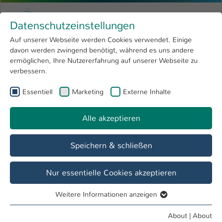
Skip to main content
Menu
University of Applied Sciences Kaiserslauter
Datenschutzeinstellungen
Studying
Open submenu
8
Auf unserer Webseite werden Cookies verwendet. Einige
davon werden zwingend benötigt, während es uns andere
You are here:
Research
Open submenu
4
Institut für biobasierte Chemie
ermöglichen, Ihre Nutzererfahrung auf unserer Webseite zu
verbessern.
University
Open submenu
8
Fachbereich
Essentiell
Marketing
Externe Inhalte
International
Open submenu
8
Angewandte Logistik- und
Polymerwissenschaften
Alle akzeptieren
Overview
Studieninteressierte
Studierende
Speichern & schließen
Nur essentielle Cookies akzeptieren
Forschungsprojekte
Weitere Informationen anzeigen
Essentiell
Essentielle Cookies werden für grundlegende Funktionen
About
|
About