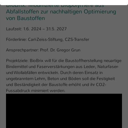
der Webseite benötigt. Dadurch ist gewährleistet, dass die
BioBrix: Modifizierte Biopolymere aus
Webseite einwandfrei funktioniert.
Abfallstoffen zur nachhaltigen Optimierung
von Baustoffen
Name
Cookie-Informationen anzeigen
cookie_optin
Laufzeit: 1.6. 2024 – 31.5. 2027
Anbieter
TYPO3
Marketing
Förderlinie: Carl-Zeiss-Stiftung, CZS-Transfer
Diese Cookies werden verwendet um das
Laufzeit
1 Jahr
Nutzungsverhalten der Besucher auf der Website
Ansprechpartner: Prof. Dr. Gregor Grun
nachzuverfolgen. Die erhobenen Daten werden anonymisiert
Dieses Cookie wird verwendet, um Ihre
und ausschließlich für interne Zwecke verwendet.
Projektziele: BioBrix will für die Baustoffherstellung neuartige
Zweck
Cookie-Einstellungen für diese Website zu
Bindemittel und Faserverstärkungen aus Leder-, Naturfaser-
speichern.
Name
Cookie-Informationen anzeigen
_pk_*.*
und Wollabfällen entwickeln. Durch deren Einsatz in
ungebranntem Lehm, Beton und Böden soll die Festigkeit
Anbieter
Hochschule Kaiserslautern
und Beständigkeit der Baustoffe erhöht und ihr CO2-
Externe Inhalte
Name
SgCookieOptin.lastPreferences
Fussabdruck minimiert werden.
Wir verwenden auf unserer Website externe Inhalte
Laufzeit
7 Tage
Anbieter
TYPO3
(Youtube, Vimeo, Issuu), um Ihnen zusätzliche Informationen
anzubieten.
Cookie von Matomo für Website-
Laufzeit
1 Jahr
Analysen. Erzeugt statistische Daten
Zweck
darüber, wie der Besucher die Website
Dieser Wert speichert Ihre Consent-
nutzt.