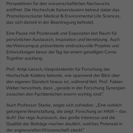
Einstellungen. Unter anderem eine zufällig
Perspektiven für den wissenschaftlichen Nachwuchs
generierte ID, für die historische
eröffnet. Die Hochschule Kaiserslautern betreut dabei das
Zweck
Speicherung Ihrer vorgenommen
Promotionscluster Medical & Environmental Life Sciences,
Einstellungen, falls der Webseiten-
das sich derzeit in der Beantragung befindet.
Betreiber dies eingestellt hat.
Eine Pause mit Posterwalk und Exponaten bot Raum für
persönlichen Austausch, Inspiration und Vernetzung. Auch
der Weincampus präsentierte eindrucksvolle Projekte und
Name
fe_typo_user / PHPSESSID
Entwicklungen bevor der Tag bei einem geselligen Come
Together ausklang.
Anbieter
TYPO3
Prof. Antje Liersch, Vizepräsidentin für Forschung der
Laufzeit
1 Woche
Hochschule Koblenz betonte, wie spannend der Blick über
den eigenen Standort hinaus ist, während Vert. Prof. Fabian
Dieses Cookie ist ein Standard-Session-
Weber hervorhob, dass „gerade in der Forschung Synergien
Cookie von TYPO3. Es speichert im Fall
zwischen den Fachbereichen enorm wichtig sind“.
eines Intranet-Logins die Session-ID. So
Zweck
kann der eingeloggte Benutzer
Auch Professor Starke, zeigte sich zufrieden: „Eine wirklich
gelungene Veranstaltung, die zeigt: Forschung an HAW – das
wiedererkannt werden und es wird ihm
läuft! Der rege Austausch, das große Interesse und die
Zugang zu geschützten Bereichen
Qualität der Beiträge machen deutlich, welches Potenzial in
gewährt.
der angewandten Wissenschaft steckt.“