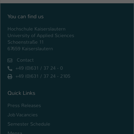
Einstellungen. Unter anderem eine zufällig
generierte ID, für die historische
Zweck
Speicherung Ihrer vorgenommen
You can find us
Einstellungen, falls der Webseiten-
Betreiber dies eingestellt hat.
Hochschule Kaiserslautern
University of Applied Sciences
Schoenstraße 11
Name
fe_typo_user / PHPSESSID
67659 Kaiserslautern
Contact
Anbieter
TYPO3
+49 (0)631 / 37 24 - 0
Laufzeit
1 Woche
+49 (0)631 / 37 24 - 2105
Dieses Cookie ist ein Standard-Session-
Cookie von TYPO3. Es speichert im Fall
Quick Links
eines Intranet-Logins die Session-ID. So
Press Releases
Zweck
kann der eingeloggte Benutzer
wiedererkannt werden und es wird ihm
Job Vacancies
Zugang zu geschützten Bereichen
Semester Schedule
gewährt.
Mensa