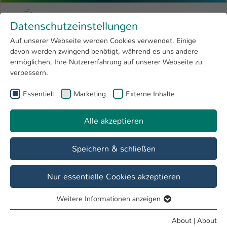
Skip to main content
Menu
University of Applied Sciences Kaiserslauter
Datenschutzeinstellungen
Studying
Open submenu
8
Auf unserer Webseite werden Cookies verwendet. Einige
davon werden zwingend benötigt, während es uns andere
You are here:
Research
Open submenu
4
Equipment/Services
ermöglichen, Ihre Nutzererfahrung auf unserer Webseite zu
verbessern.
University
Open submenu
8
AG Elektrotechnische Systeme der
Essentiell
Marketing
Externe Inhalte
International
Open submenu
8
Mechatronik
Alle akzeptieren
Overview
Education
Team
Research
Speichern & schließen
Nur essentielle Cookies akzeptieren
Environmental simulation cabinet
Weitere Informationen anzeigen
Essentiell
Temperatures between -40 °C ... 180 °C
Essentielle Cookies werden für grundlegende Funktionen
About
|
About
relative Humidity between 10 % r.F. ... 98 % r.F