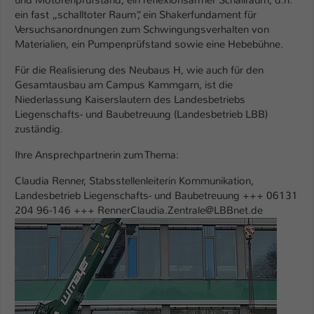
und Motorenprüfstand, ein reflexionsarmer Schallraum, d.h.
Einstellungen. Unter anderem eine zufällig
ein fast „schalltoter Raum“, ein Shakerfundament für
generierte ID, für die historische
Zweck
Versuchsanordnungen zum Schwingungsverhalten von
Speicherung Ihrer vorgenommen
Materialien, ein Pumpenprüfstand sowie eine Hebebühne.
Einstellungen, falls der Webseiten-
Betreiber dies eingestellt hat.
Für die Realisierung des Neubaus H, wie auch für den
Gesamtausbau am Campus Kammgarn, ist die
Niederlassung Kaiserslautern des Landesbetriebs
Name
fe_typo_user / PHPSESSID
Liegenschafts- und Baubetreuung (Landesbetrieb LBB)
zuständig.
Anbieter
TYPO3
Ihre Ansprechpartnerin zum Thema:
Laufzeit
1 Woche
Claudia Renner, Stabsstellenleiterin Kommunikation,
Landesbetrieb Liegenschafts- und Baubetreuung +++ 06131
Dieses Cookie ist ein Standard-Session-
204 96-146 +++ RennerClaudia.Zentrale@LBBnet.de
Cookie von TYPO3. Es speichert im Fall
Show larger version
eines Intranet-Logins die Session-ID. So
Zweck
kann der eingeloggte Benutzer
wiedererkannt werden und es wird ihm
Zugang zu geschützten Bereichen
gewährt.