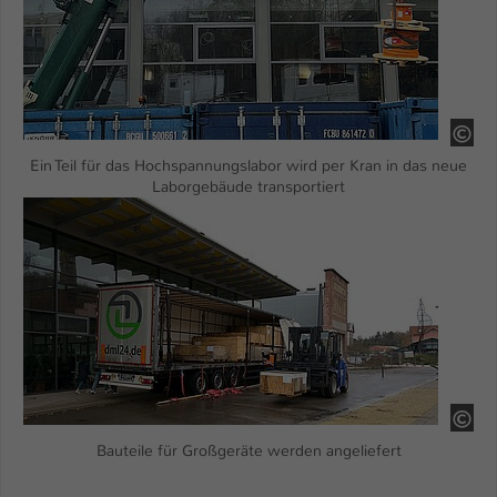
Name
be_typo_user
Anbieter
TYPO3
HS
Laufzeit
1 Tag
Ein Teil für das Hochspannungslabor wird per Kran in das neue
Dieser Cookie teilt der Webseite mit, ob
Laborgebäude transportiert
ein Besucher im Typo3-Backend
Show larger version
Zweck
angemeldet ist und Rechte besitzt diese
zu verwalten.
HS
Bauteile für Großgeräte werden angeliefert