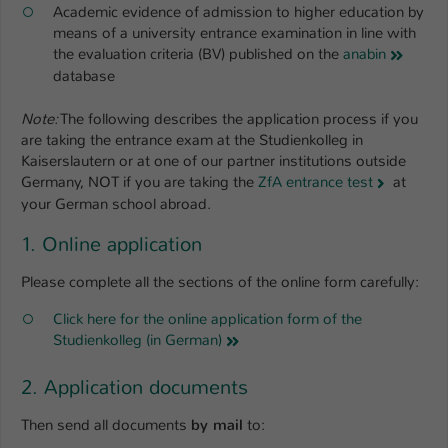
Einstellungen. Unter anderem eine zufällig
Academic evidence of admission to higher education by
generierte ID, für die historische
means of a university entrance examination in line with
Zweck
Speicherung Ihrer vorgenommen
the evaluation criteria (BV) published on the
anabin
Einstellungen, falls der Webseiten-
database
Betreiber dies eingestellt hat.
Note:
The following describes the application process if you
are taking the entrance exam at the Studienkolleg in
Name
fe_typo_user / PHPSESSID
Kaiserslautern or at one of our partner institutions outside
Germany, NOT if you are taking the
ZfA entrance test
at
Anbieter
TYPO3
your German school abroad.
1. Online application
Laufzeit
1 Woche
Please complete all the sections of the online form carefully:
Dieses Cookie ist ein Standard-Session-
Cookie von TYPO3. Es speichert im Fall
Click here for the online application form of the
eines Intranet-Logins die Session-ID. So
Studienkolleg (in German)
Zweck
kann der eingeloggte Benutzer
wiedererkannt werden und es wird ihm
2. Application documents
Zugang zu geschützten Bereichen
gewährt.
Then send all documents
by mail
to: