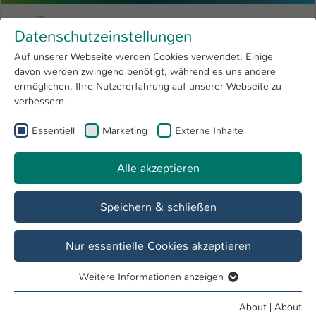
Skip to main content
Menu
University of Applied Sciences Kaiserslauter
Datenschutzeinstellungen
Studying
Open submenu
8
Auf unserer Webseite werden Cookies verwendet. Einige
davon werden zwingend benötigt, während es uns andere
You are here:
Research
Open submenu
4
Internationales Studienkolleg
ermöglichen, Ihre Nutzererfahrung auf unserer Webseite zu
verbessern.
University
Open submenu
8
Internationales Studienkolleg
Essentiell
Marketing
Externe Inhalte
International
Open submenu
8
Alle akzeptieren
Overview
Course offer
Application
Speichern & schließen
Online application
Nur essentielle Cookies akzeptieren
Application documents
Weitere Informationen anzeigen
Essentiell
Essentielle Cookies werden für grundlegende Funktionen
About
|
About
Renewed application