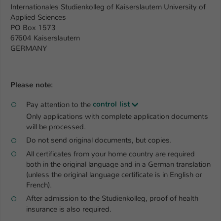
Internationales Studienkolleg of Kaiserslautern University of
Name
Applied Sciences
be_typo_user
PO Box 1573
67604 Kaiserslautern
Anbieter
TYPO3
GERMANY
Laufzeit
1 Tag
Dieser Cookie teilt der Webseite mit, ob
Please note:
ein Besucher im Typo3-Backend
Zweck
angemeldet ist und Rechte besitzt diese
Pay attention to the
control list
zu verwalten.
Only applications with complete application documents
will be processed.
Do not send original documents, but copies.
All certificates from your home country are required
both in the original language and in a German translation
(unless the original language certificate is in English or
French).
After admission to the Studienkolleg, proof of health
insurance is also required.