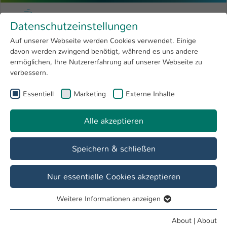
Skip to main content
Menu
University of Applied Sciences Kaiserslauter
Datenschutzeinstellungen
Studying
Open submenu
8
Auf unserer Webseite werden Cookies verwendet. Einige
davon werden zwingend benötigt, während es uns andere
You are here:
Research
Open submenu
4
Gremien
ermöglichen, Ihre Nutzererfahrung auf unserer Webseite zu
verbessern.
University
Open submenu
8
Fachbereich
Essentiell
Marketing
Externe Inhalte
International
Open submenu
8
Betriebswirtschaft
Alle akzeptieren
Overview
Prospective Students
Speichern & schließen
Fachkommissionen
Nur essentielle Cookies akzeptieren
Fernstudiengang Betriebswirtschaft
Weitere Informationen anzeigen
MBA-Studiengänge
Essentiell
Fachkommission BW Bachelor Finanzberatung für
Essentielle Cookies werden für grundlegende Funktionen
About
|
About