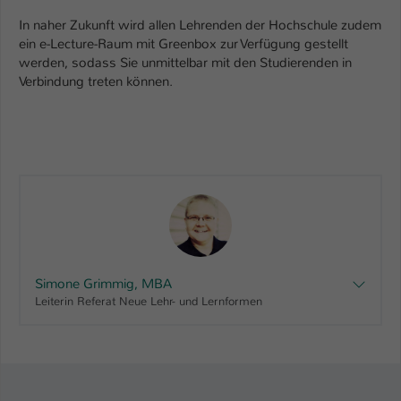
In naher Zukunft wird allen Lehrenden der Hochschule zudem
Name
be_typo_user
ein e-Lecture-Raum mit Greenbox zur Verfügung gestellt
werden, sodass Sie unmittelbar mit den Studierenden in
Anbieter
TYPO3
Verbindung treten können.
Laufzeit
1 Tag
Dieser Cookie teilt der Webseite mit, ob
ein Besucher im Typo3-Backend
Zweck
angemeldet ist und Rechte besitzt diese
zu verwalten.
Simone Grimmig, MBA
Leiterin Referat Neue Lehr- und Lernformen