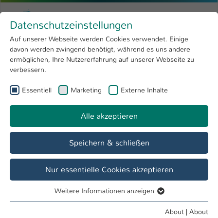
Skip to main content
Menu
University of Applied Sciences Kaiserslauter
Datenschutzeinstellungen
Studying
Open submenu
8
Auf unserer Webseite werden Cookies verwendet. Einige
davon werden zwingend benötigt, während es uns andere
You are here:
Research
Open submenu
4
Referate & Stabsstellen
ermöglichen, Ihre Nutzererfahrung auf unserer Webseite zu
verbessern.
University
Open submenu
8
Essentiell
Marketing
Externe Inhalte
Referat Digitales und Medien
International
Open submenu
8
Alle akzeptieren
Speichern & schließen
Nur essentielle Cookies akzeptieren
Weitere Informationen anzeigen
Essentiell
Essentielle Cookies werden für grundlegende Funktionen
About
|
About