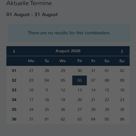
Aktuelle Termine
01 August - 31 August
There are no results for this combination.
August 2026
Mo
Tu
We
Th
Fr
Sa
Su
31
27
28
29
30
31
01
02
32
03
04
05
06
07
08
09
33
10
11
12
13
14
15
16
34
17
18
19
20
21
22
23
35
24
25
26
27
28
29
30
36
31
01
02
03
04
05
06