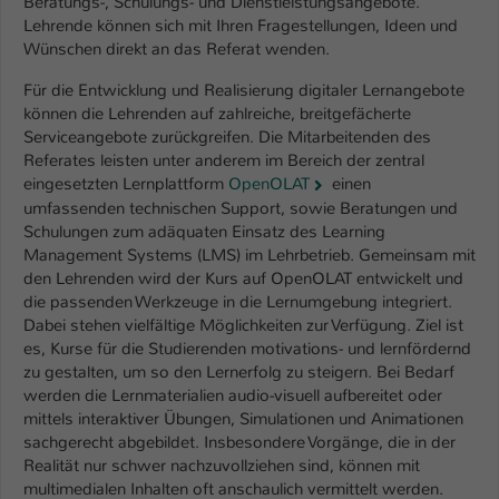
Beratungs-, Schulungs- und Dienstleistungsangebote.
Einstellungen. Unter anderem eine zufällig
Lehrende können sich mit Ihren Fragestellungen, Ideen und
generierte ID, für die historische
Zweck
Wünschen direkt an das Referat wenden.
Speicherung Ihrer vorgenommen
Einstellungen, falls der Webseiten-
Für die Entwicklung und Realisierung digitaler Lernangebote
Betreiber dies eingestellt hat.
können die Lehrenden auf zahlreiche, breitgefächerte
Serviceangebote zurückgreifen. Die Mitarbeitenden des
Referates leisten unter anderem im Bereich der zentral
Name
fe_typo_user / PHPSESSID
eingesetzten Lernplattform
OpenOLAT
einen
umfassenden technischen Support, sowie Beratungen und
Anbieter
TYPO3
Schulungen zum adäquaten Einsatz des Learning
Management Systems (LMS) im Lehrbetrieb. Gemeinsam mit
Laufzeit
1 Woche
den Lehrenden wird der Kurs auf OpenOLAT entwickelt und
die passenden Werkzeuge in die Lernumgebung integriert.
Dieses Cookie ist ein Standard-Session-
Dabei stehen vielfältige Möglichkeiten zur Verfügung. Ziel ist
Cookie von TYPO3. Es speichert im Fall
es, Kurse für die Studierenden motivations- und lernfördernd
eines Intranet-Logins die Session-ID. So
zu gestalten, um so den Lernerfolg zu steigern. Bei Bedarf
Zweck
kann der eingeloggte Benutzer
werden die Lernmaterialien audio-visuell aufbereitet oder
wiedererkannt werden und es wird ihm
mittels interaktiver Übungen, Simulationen und Animationen
sachgerecht abgebildet. Insbesondere Vorgänge, die in der
Zugang zu geschützten Bereichen
Realität nur schwer nachzuvollziehen sind, können mit
gewährt.
multimedialen Inhalten oft anschaulich vermittelt werden.