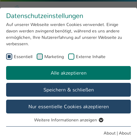
Skip to main content
Menu
University of Applied Sciences Kaiserslauter
Datenschutzeinstellungen
Studying
Open submenu
8
Auf unserer Webseite werden Cookies verwendet. Einige
davon werden zwingend benötigt, während es uns andere
You are here:
Research
Open submenu
4
Informatik und Mikrosystemtechnik
ermöglichen, Ihre Nutzererfahrung auf unserer Webseite zu
verbessern.
University
Open submenu
8
Fachbereich
Essentiell
Marketing
Externe Inhalte
International
Open submenu
8
Informatik und Mikrosystemtechnik
Alle akzeptieren
Overview
Fachbereich
Speichern & schließen
Bachelor Studiengänge
Nur essentielle Cookies akzeptieren
Angewandte Informatik
Weitere Informationen anzeigen
Essentiell
Bachelor of Science
Essentielle Cookies werden für grundlegende Funktionen
About
|
About