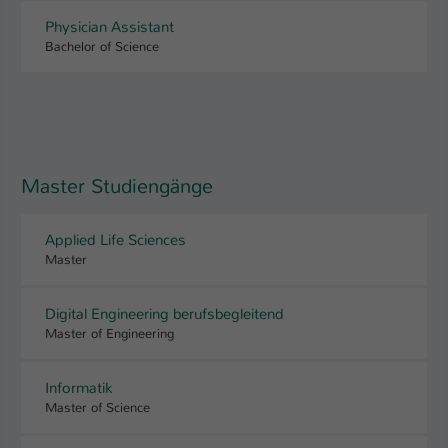
Physician Assistant
Name
be_typo_user
Bachelor of Science
Anbieter
TYPO3
Laufzeit
1 Tag
Dieser Cookie teilt der Webseite mit, ob
Master Studiengänge
ein Besucher im Typo3-Backend
Zweck
angemeldet ist und Rechte besitzt diese
zu verwalten.
Applied Life Sciences
Master
Digital Engineering berufsbegleitend
Master of Engineering
Informatik
Master of Science