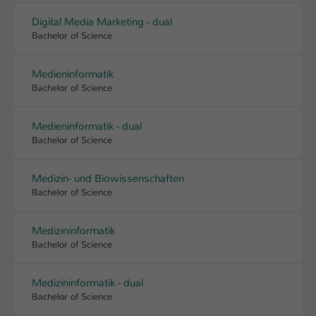
Einstellungen. Unter anderem eine zufällig
generierte ID, für die historische
Digital Media Marketing - dual
Zweck
Speicherung Ihrer vorgenommen
Bachelor of Science
Einstellungen, falls der Webseiten-
Betreiber dies eingestellt hat.
Medieninformatik
Bachelor of Science
Name
fe_typo_user / PHPSESSID
Medieninformatik - dual
Bachelor of Science
Anbieter
TYPO3
Laufzeit
1 Woche
Medizin- und Biowissenschaften
Bachelor of Science
Dieses Cookie ist ein Standard-Session-
Cookie von TYPO3. Es speichert im Fall
Medizininformatik
eines Intranet-Logins die Session-ID. So
Bachelor of Science
Zweck
kann der eingeloggte Benutzer
wiedererkannt werden und es wird ihm
Zugang zu geschützten Bereichen
Medizininformatik - dual
gewährt.
Bachelor of Science