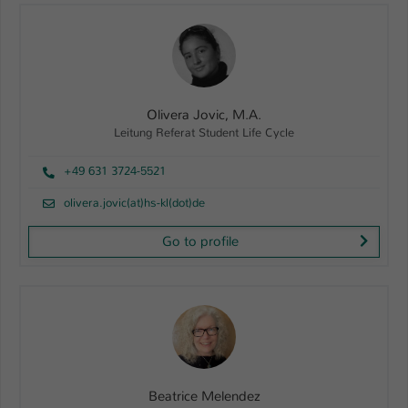
Olivera Jovic, M.A.
Leitung Referat Student Life Cycle
+49 631 3724-5521
olivera.jovic(at)hs-kl(dot)de
Go to profile
Beatrice Melendez