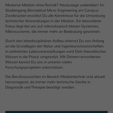
Moderne Medizin ohne Technik? Heutzutage undenkbar! Im
Name
be_typo_user
Studiengang Biomedical Micro Engineering am Campus
Zweibrücken erwirbst Du alle Kenntnisse für die Umsetzung
Anbieter
TYPO3
technischer Anwendungen in der Medizin. Ein besonderer
Fokus liegt bei uns auf mikroskopisch kleinen Systemen,
Laufzeit
1 Tag
Mikrosysteme, die immer mehr an Bedeutung gewinnen.
Durch den interdisziplinären Aufbau erlernst Du von Anfang
Dieser Cookie teilt der Webseite mit, ob
an die Grundlagen der Natur- und Ingenieurwissenschaften.
ein Besucher im Typo3-Backend
Zweck
In zahlreichen Laborveranstaltungen wird Dein theoretisches
angemeldet ist und Rechte besitzt diese
Wissen in die Praxis umgesetzt. Mit Deinem erworbenen
zu verwalten.
Wissen kannst Du uns in unseren vielen
Forschungsprojekten unterstützen.
Die Berufsaussichten im Bereich Medizintechnik sind aktuell
hervorragend, da immer mehr technische Geräte in
Diagnostik und Therapie benötigt werden.