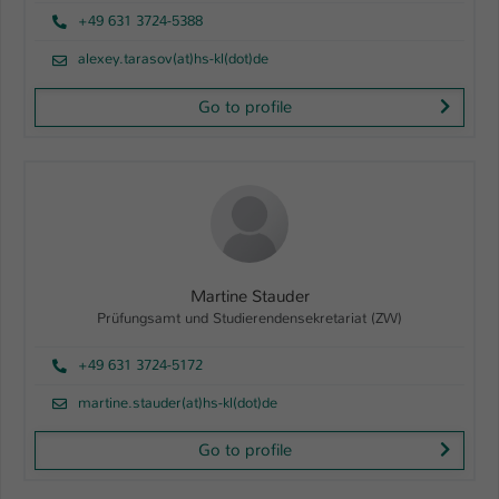
+49 631 3724-5388
alexey.tarasov(at)hs-kl(dot)de
Go to profile
Martine Stauder
Prüfungsamt und Studierendensekretariat (ZW)
+49 631 3724-5172
martine.stauder(at)hs-kl(dot)de
Go to profile