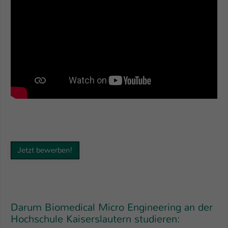
Einstellungen. Unter anderem eine zufällig
generierte ID, für die historische
Zweck
Speicherung Ihrer vorgenommen
Einstellungen, falls der Webseiten-
Betreiber dies eingestellt hat.
Name
fe_typo_user / PHPSESSID
Anbieter
TYPO3
Laufzeit
1 Woche
Dieses Cookie ist ein Standard-Session-
Jetzt bewerben!
Cookie von TYPO3. Es speichert im Fall
eines Intranet-Logins die Session-ID. So
Zweck
kann der eingeloggte Benutzer
wiedererkannt werden und es wird ihm
Zugang zu geschützten Bereichen
Darum Biomedical Micro Engineering an der
gewährt.
Hochschule Kaiserslautern studieren: