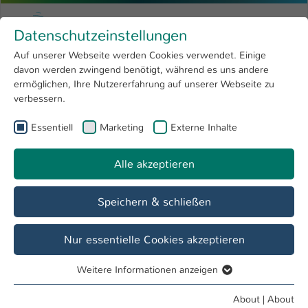
Skip to main content
Menu
University of Applied Sciences Kaiserslauter
Datenschutzeinstellungen
Studying
Open submenu
8
Auf unserer Webseite werden Cookies verwendet. Einige
davon werden zwingend benötigt, während es uns andere
You are here:
Research
Open submenu
4
Studiengänge
ermöglichen, Ihre Nutzererfahrung auf unserer Webseite zu
verbessern.
University
Open submenu
8
Essentiell
Marketing
Externe Inhalte
International
Open submenu
8
Alle akzeptieren
Speichern & schließen
Nur essentielle Cookies akzeptieren
Die Verbindung von Life Science und Technik
Weitere Informationen anzeigen
Essentiell
Essentielle Cookies werden für grundlegende Funktionen
About
|
About