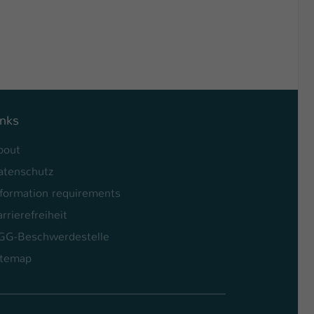
inks
bout
atenschutz
nformation requirements
rrierefreiheit
GG-Beschwerdestelle
itemap