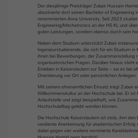
Der diesjährige Preisträger Zubair Hussain Hami
absolvierte dort seinen Bachelor of Engineering 
renommierten Anna University. Seit 2023 studier
Engineering/Mechatronics an der HS KL und überze
guten Leistungen, sondern ebenso durch sein h
Neben dem Studium unterstützt Zubair insbeson
Ingenieurstudierende, die sich für ein Studium in K
ihnen bei Bewerbungen, der Zusammenstellung 
organisatorischen Fragen. Darüber hinaus steht 
Einleben in Kaiserslautern zur Seite – sei es bei 
Orientierung vor Ort oder persönlichen Anliegen.
Mit seinem ehrenamtlichen Einsatz trägt Zubair e
Willkommenskultur an der Hochschule bei. Er ist f
Anlaufstelle und zeigt beispielhaft, wie Zusam
Hochschulalltag gelebt werden können.
Die Hochschule Kaiserslautern ist stolz, ihm den
verdiente Anerkennung für akademischen Erfolg un
dabei gegen vier weitere nominierte Kandidatinne
Hussain Hamid ganz herzlich!