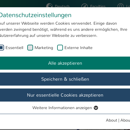
Deutsch
Faculties
L
Datenschutzeinstellungen
Kaiserslautern
Auf unserer Webseite werden Cookies verwendet. Einige davon
werden zwingend benötigt, während es uns andere ermöglichen, Ihre
STUDYING
RESEARC
Nutzererfahrung auf unserer Webseite zu verbessern.
Essentiell
Marketing
Externe Inhalte
Masterstudent aus Indien gewinnt DAAD-Preis 2025 der Hochschule Kaiserslautern
Alle akzeptieren
DAAD-Preis 2025 der
Show larger version
Speichern & schließen
e Studienleistungen und
Nur essentielle Cookies akzeptieren
n Akademischen Austauschdienstes
it 1.000 Euro dotierte Auszeichnung
Weitere Informationen anzeigen
Essentiell
ce der Hochschule Kaiserslautern an
tudienleistungen und
Essentielle Cookies werden für grundlegende Funktionen der
About
|
Abou
ben.
Webseite benötigt. Dadurch ist gewährleistet, dass die Webseite