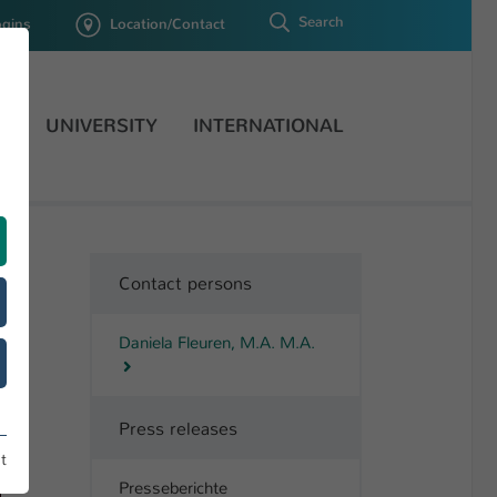
Search
ogins
Location/Contact
H
UNIVERSITY
INTERNATIONAL
Contact persons
Daniela Fleuren, M.A. M.A.
Press releases
t
Presseberichte
HSKL