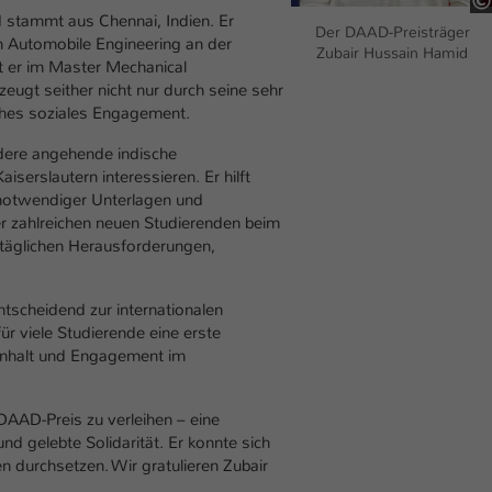
einwandfrei funktioniert.
d stammt aus Chennai, Indien. Er
Der DAAD-Preisträger
in Automobile Engineering an der
Name
Cookie-Informationen anzeigen
cookie_optin
Zubair Hussain Hamid
t er im Master Mechanical
ugt seither nicht nur durch seine sehr
Anbieter
TYPO3
Marketing
ohes soziales Engagement.
Diese Cookies werden verwendet um das Nutzungsverhalten der
Laufzeit
1 Jahr
dere angehende indische
Besucher auf der Website nachzuverfolgen. Die erhobenen Daten
aiserslautern interessieren. Er hilft
werden anonymisiert und ausschließlich für interne Zwecke
Dieses Cookie wird verwendet, um Ihre Cookie-
notwendiger Unterlagen und
Zweck
verwendet.
Einstellungen für diese Website zu speichern.
er zahlreichen neuen Studierenden beim
alltäglichen Herausforderungen,
Name
Cookie-Informationen anzeigen
_pk_*.*
Name
SgCookieOptin.lastPreferences
Anbieter
Hochschule Kaiserslautern
Externe Inhalte
ntscheidend zur internationalen
Anbieter
ür viele Studierende eine erste
TYPO3
Wir verwenden auf unserer Website externe Inhalte (Youtube,
Laufzeit
7 Tage
menhalt und Engagement im
Vimeo, Issuu), um Ihnen zusätzliche Informationen anzubieten.
Laufzeit
1 Jahr
Cookie von Matomo für Website-Analysen.
Zweck
Erzeugt statistische Daten darüber, wie der
 DAAD-Preis zu verleihen – eine
Dieser Wert speichert Ihre Consent-
Besucher die Website nutzt.
d gelebte Solidarität. Er konnte sich
Einstellungen. Unter anderem eine zufällig
n durchsetzen. Wir gratulieren Zubair
Zweck
generierte ID, für die historische Speicherung