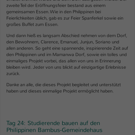
zweite Teil der Eröffnungsfeier bestand aus einem
Name
be_typo_user
gemeinsamen Essen. Wie in den Philippinen bei
Feierlichkeiten üblich, gab es zur Feier Spanferkel sowie ein
Anbieter
TYPO3
großes Buffet zum Essen.
Und dann hieß es langsam Abschied nehmen von dem Dorf,
Laufzeit
1 Tag
den Bewohnern, Clarence, Emanuel, Junjun, Soriano und
allen anderen. So geht eine spannende, inspirierende Zeit auf
Dieser Cookie teilt der Webseite mit, ob
den Philippinen und im Mamanwa Dorf, sowie ein tolles und
ein Besucher im Typo3-Backend
Zweck
einmaliges Projekt vorbei, das allen von uns in Erinnerung
angemeldet ist und Rechte besitzt diese
bleiben wird. Jeder von uns blickt auf einzigartige Erlebnisse
zu verwalten.
zurück.
Danke an alle, die dieses Projekt begleitet und unterstützt
haben und dieses einmalige Projekt ermöglicht haben.
Tag 24: Studierende bauen auf den
Philippinen Bambus-Gemeindehaus