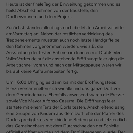
Einstellungen. Unter anderem eine zufällig
Heute ist der finale Tag der Einweihung gekommen und es
generierte ID, für die historische
heißt Abschied nehmen von der Baustelle, den
Zweck
Speicherung Ihrer vorgenommen
Dorfbewohnern und dem Projekt.
Einstellungen, falls der Webseiten-
Zunächst standen allerdings noch die letzten Arbeitsschritte
Betreiber dies eingestellt hat.
am Vormittag an: Neben der restlichen Verkleidung des
Treppenelements mussten auch noch letzte Handgriffe bei
den Rahmen vorgenommen werden, wie z.B. die
Name
fe_typo_user / PHPSESSID
Aussteifung der festen Rahmen im Inneren mit Drahtseilen.
Voller Vorfreude auf die anstehende Eröffnungsfeier ging die
Anbieter
TYPO3
Arbeit schnell voran und nach der Mittagspause waren wir
bis auf kleine Aufräumarbeiten fertig.
Laufzeit
1 Woche
Um 16:00 Uhr ging es dann los mit der Eröffnungsfeier.
Dieses Cookie ist ein Standard-Session-
Hierzu versammelten sich wir alle und das ganze Dorf vor
Cookie von TYPO3. Es speichert im Fall
dem Gemeindehaus. Ebenfalls anwesend waren die Presse
eines Intranet-Logins die Session-ID. So
sowie Vice Mayor Alfonso Casurra. Die Eröffnungsfeier
Zweck
kann der eingeloggte Benutzer
startete mit einem Tanz der Dorfältesten. Anschließend sang
wiedererkannt werden und es wird ihm
eine Gruppe von Kindern aus dem Dorf, ehe der Pfarrer des
Zugang zu geschützten Bereichen
Dorfes predigte, es verschiedene Reden gab und letztendlich
gewährt.
das Gemeindehaus mit dem Durchschneiden der Schleife
offiziell eröffnet wurde und dem Dorf übergeben wurde. Der