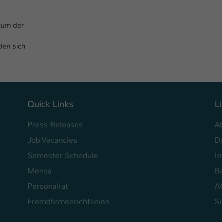
Ihrer vorgenommen Einstellungen, falls der
Webseiten-Betreiber dies eingestellt hat.
ium der
Name
den sich
fe_typo_user / PHPSESSID
Anbieter
TYPO3
Laufzeit
1 Woche
Quick Links
L
Dieses Cookie ist ein Standard-Session-Cookie
von TYPO3. Es speichert im Fall eines Intranet-
Press Releases
A
Zweck
Logins die Session-ID. So kann der eingeloggte
Job Vacancies
D
Benutzer wiedererkannt werden und es wird
ihm Zugang zu geschützten Bereichen gewährt.
Semester Schedule
I
Mensa
Ba
Name
be_typo_user
Personalrat
A
Fremdfirmenrichtlinien
S
Anbieter
TYPO3