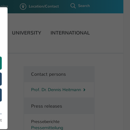
Search
ogins
Location/Contact
H
UNIVERSITY
INTERNATIONAL
Contact persons
Prof. Dr. Dennis Heitmann
Press releases
Tobias Koch
t
Presseberichte
Pressemitteilung