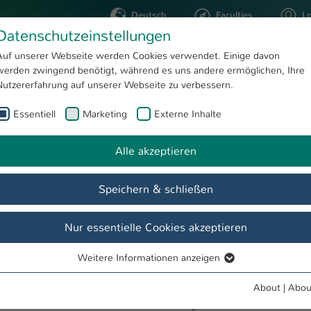
Deutsch
Faculties
L
Datenschutzeinstellungen
Kaiserslautern
Auf unserer Webseite werden Cookies verwendet. Einige davon
werden zwingend benötigt, während es uns andere ermöglichen, Ihre
STUDYING
RESEARC
Nutzererfahrung auf unserer Webseite zu verbessern.
Essentiell
Marketing
Externe Inhalte
25. Zweibrücker Symposium der Finanzdienstleistungen mit Bundesminister a.D. Peter Altmaier
Alle akzeptieren
Show larger version
Speichern & schließen
Nur essentielle Cookies akzeptieren
s
Weitere Informationen anzeigen
Essentiell
en statt.
Essentielle Cookies werden für grundlegende Funktionen der
About
|
Abou
Peter Altmeier, ehemaliger Bundesminister für Wirtschaft
Webseite benötigt. Dadurch ist gewährleistet, dass die Webseite
des
und Energie