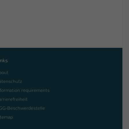
inks
bout
atenschutz
nformation requirements
rrierefreiheit
GG-Beschwerdestelle
itemap