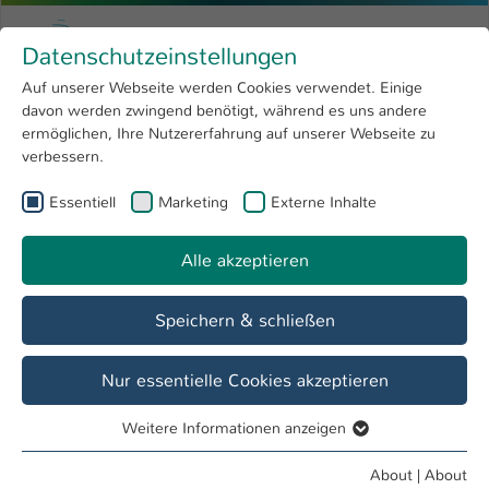
Skip to main content
Menu
University of Applied Sciences Kaiserslauter
Datenschutzeinstellungen
Studying
Open submenu
8
Auf unserer Webseite werden Cookies verwendet. Einige
davon werden zwingend benötigt, während es uns andere
You are here:
Research
Open submenu
4
Laufende Forschungsprojekte
ermöglichen, Ihre Nutzererfahrung auf unserer Webseite zu
verbessern.
University
Open submenu
8
QM³ - Quality, Modeling, Machining &
Essentiell
Marketing
Externe Inhalte
International
Open submenu
8
Materials
Alle akzeptieren
Overview
Team
Angebote
Ausstattung
Speichern & schließen
Nur essentielle Cookies akzeptieren
Tissue Engineering von Geweben in
komplexen Hydrogelen mittels
Weitere Informationen anzeigen
Essentiell
dreidimensionaler elektrischer und
magnetischer Stimulation
Essentielle Cookies werden für grundlegende Funktionen
About
|
About