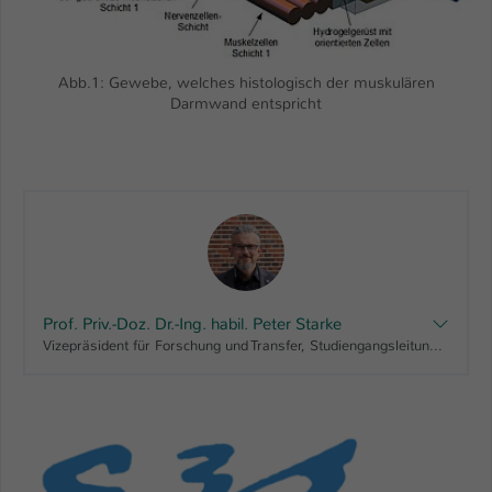
Einstellungen. Unter anderem eine zufällig
generierte ID, für die historische
Zweck
Speicherung Ihrer vorgenommen
Einstellungen, falls der Webseiten-
Abb.1: Gewebe, welches histologisch der muskulären
Betreiber dies eingestellt hat.
Darmwand entspricht
Name
fe_typo_user / PHPSESSID
Anbieter
TYPO3
Laufzeit
1 Woche
Dieses Cookie ist ein Standard-Session-
Prof. Priv.-Doz. Dr.-Ing. habil. Peter Starke
Cookie von TYPO3. Es speichert im Fall
Vizepräsident für Forschung und Transfer, Studiengangsleitung "Maschinenbau, Bachelor", Fachbereichsrat AING
eines Intranet-Logins die Session-ID. So
Zweck
kann der eingeloggte Benutzer
wiedererkannt werden und es wird ihm
Zugang zu geschützten Bereichen
gewährt.