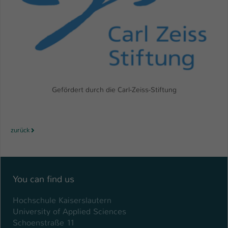
Name
be_typo_user
Anbieter
TYPO3
Laufzeit
1 Tag
Dieser Cookie teilt der Webseite mit, ob
Gefördert durch die Carl-Zeiss-Stiftung
ein Besucher im Typo3-Backend
Zweck
angemeldet ist und Rechte besitzt diese
zu verwalten.
zurück
You can find us
Hochschule Kaiserslautern
University of Applied Sciences
Schoenstraße 11