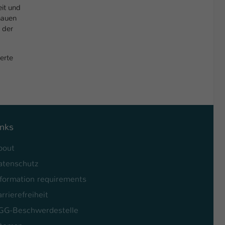
it und
nauen
 der
erte
inks
bout
atenschutz
nformation requirements
rrierefreiheit
GG-Beschwerdestelle