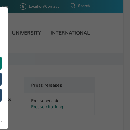
Search
ogins
Location/Contact
H
UNIVERSITY
INTERNATIONAL
Press releases
e gute
Presseberichte
ust
Pressemitteilung
 für
d
t