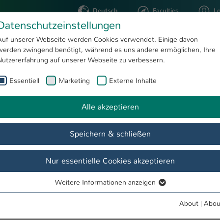
Deutsch
Faculties
L
Datenschutzeinstellungen
Kaiserslautern
Auf unserer Webseite werden Cookies verwendet. Einige davon
werden zwingend benötigt, während es uns andere ermöglichen, Ihre
STUDYING
RESEARC
Nutzererfahrung auf unserer Webseite zu verbessern.
Essentiell
Marketing
Externe Inhalte
Studienstart Wintersemester an der Hochschule Kaiserslautern
Alle akzeptieren
Speichern & schließen
 Hochschule Kaiserslautern
udiengänge weiterhin möglich
Nur essentielle Cookies akzeptieren
nden Wintersemester suchen, hat die Hochschule Kaiserslautern ein
orstudiengänge der Bewerbungsschluss ohnehin erst auf den 31. Aug
Weitere Informationen anzeigen
Essentiell
gust, bzw. sogar bis Mitte September weiterhin die Möglichkeit, sich
erstudiengänge an den Studienorten in Kaiserslautern, Pirmasens un
Essentielle Cookies werden für grundlegende Funktionen der
About
|
Abou
Webseite benötigt. Dadurch ist gewährleistet, dass die Webseite