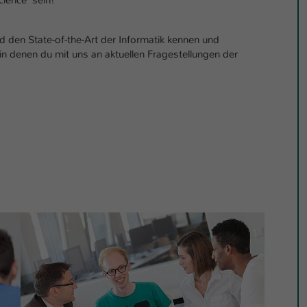
cience sein!
Ihrer vorgenommen Einstellungen, falls der
Webseiten-Betreiber dies eingestellt hat.
d den State-of-the-Art der Informatik kennen und
, in denen du mit uns an aktuellen Fragestellungen der
Name
fe_typo_user / PHPSESSID
Anbieter
TYPO3
Laufzeit
1 Woche
Dieses Cookie ist ein Standard-Session-Cookie
von TYPO3. Es speichert im Fall eines Intranet-
Zweck
Logins die Session-ID. So kann der eingeloggte
Benutzer wiedererkannt werden und es wird
ihm Zugang zu geschützten Bereichen gewährt.
Name
be_typo_user
Anbieter
TYPO3