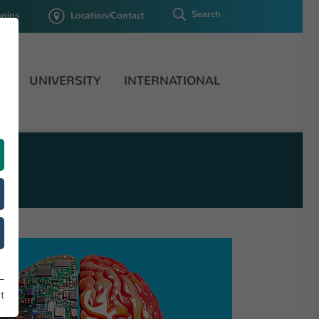
Search
ogins
Location/Contact
H
UNIVERSITY
INTERNATIONAL
t