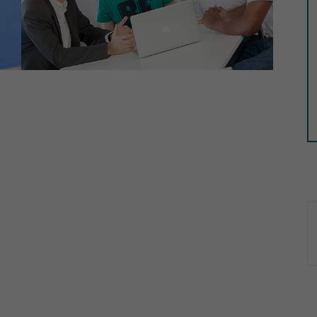
Laufzeit
1 Tag
Dieser Cookie teilt der Webseite mit, ob ein
Zweck
Besucher im Typo3-Backend angemeldet ist und
Rechte besitzt diese zu verwalten.