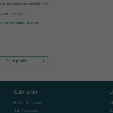
amt, Studierendensekretariat, ZW
9 631 3724-5177
sanne.metz(at)hs-kl(dot)de
Go to profile
Quick Links
L
Press Releases
A
Job Vacancies
D