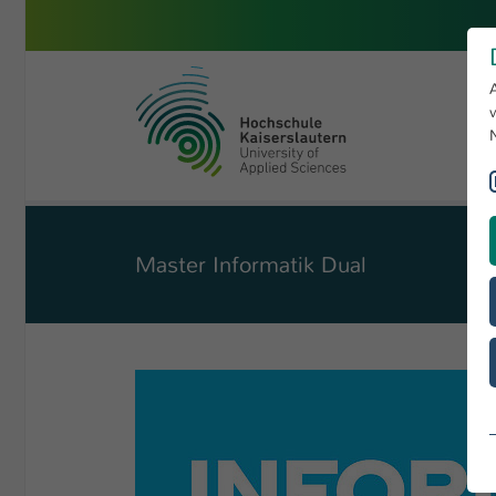
Skip to main content
University of Applied Sciences 
You are here:
Informatik und Mikrosystemtechnik
Studiengänge
Comp
Master Informatik Dual