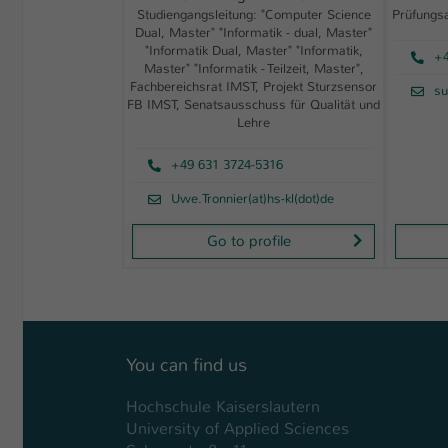
Studiengangsleitung: "Computer Science
Prüfungs
Dual, Master" "Informatik - dual, Master"
"Informatik Dual, Master" "Informatik,
+4
Master" "Informatik - Teilzeit, Master",
Fachbereichsrat IMST, Projekt Sturzsensor
su
FB IMST, Senatsausschuss für Qualität und
Lehre
+49 631 3724-5316
Uwe.Tronnier(at)hs-kl(dot)de
Go to profile
You can find us
Hochschule Kaiserslautern
University of Applied Sciences