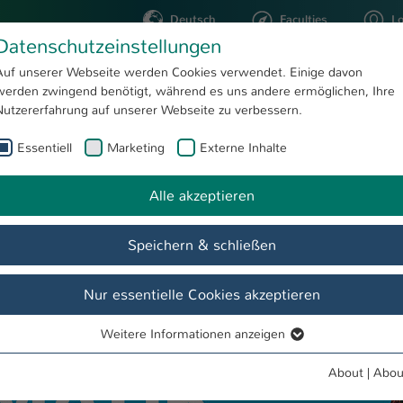
Deutsch
Faculties
L
Datenschutzeinstellungen
Kaiserslautern
Auf unserer Webseite werden Cookies verwendet. Einige davon
werden zwingend benötigt, während es uns andere ermöglichen, Ihre
STUDYING
RESEARC
Nutzererfahrung auf unserer Webseite zu verbessern.
Essentiell
Marketing
Externe Inhalte
Informatik Dual
uter Science
Alle akzeptieren
Speichern & schließen
Nur essentielle Cookies akzeptieren
Weitere Informationen anzeigen
Essentiell
Essentielle Cookies werden für grundlegende Funktionen der
About
|
Abou
Webseite benötigt. Dadurch ist gewährleistet, dass die Webseite