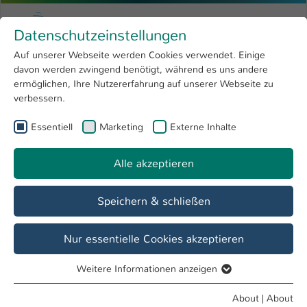
Skip to main content
Menu
University of Applied Sciences Kaiserslauter
Datenschutzeinstellungen
Studying
Open submenu
8
Auf unserer Webseite werden Cookies verwendet. Einige
davon werden zwingend benötigt, während es uns andere
You are here:
Research
Open submenu
4
Specialist Portals
ermöglichen, Ihre Nutzererfahrung auf unserer Webseite zu
verbessern.
University
Open submenu
8
Essentiell
Marketing
Externe Inhalte
Portal logistics
International
Open submenu
8
Alle akzeptieren
Speichern & schließen
Fachportal Logistik
Nur essentielle Cookies akzeptieren
Weitere Informationen anzeigen
Essentiell
Verbünde und Zentralbibliotheken
Essentielle Cookies werden für grundlegende Funktionen
About
|
About
KVK
: der Karlsruher Virtuelle Katalog ermöglicht eine