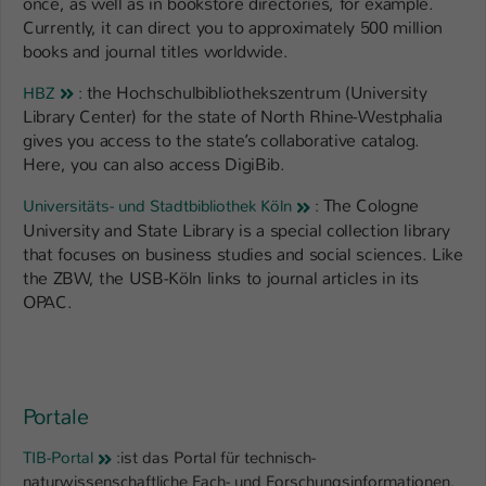
once, as well as in bookstore directories, for example.
Einstellungen. Unter anderem eine zufällig
Currently, it can direct you to approximately 500 million
generierte ID, für die historische
Zweck
books and journal titles worldwide.
Speicherung Ihrer vorgenommen
Einstellungen, falls der Webseiten-
the Hochschulbibliothekszentrum (University
HBZ
:
Betreiber dies eingestellt hat.
Library Center) for the state of North Rhine-Westphalia
gives you access to the state’s collaborative catalog.
Here, you can also access DigiBib.
Name
fe_typo_user / PHPSESSID
The Cologne
Universitäts- und Stadtbibliothek Köln
:
Anbieter
TYPO3
University and State Library is a special collection library
that focuses on business studies and social sciences. Like
Laufzeit
1 Woche
the ZBW, the USB-Köln links to journal articles in its
OPAC.
Dieses Cookie ist ein Standard-Session-
Cookie von TYPO3. Es speichert im Fall
eines Intranet-Logins die Session-ID. So
Zweck
kann der eingeloggte Benutzer
wiedererkannt werden und es wird ihm
Portale
Zugang zu geschützten Bereichen
gewährt.
TIB-Portal
:
ist das Portal für technisch-
naturwissenschaftliche Fach- und Forschungsinformationen.