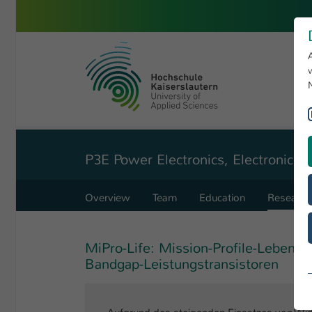
Skip to main content
University of Applied Sciences 
You are here:
Angewandte Ingenieurwissenschaften
Forschung
P3E Power Electronics, Electronics
Overview
Team
Education
Research
MiPro-Life: Mission-Profile-Lebensd
Bandgap-Leistungstransistoren