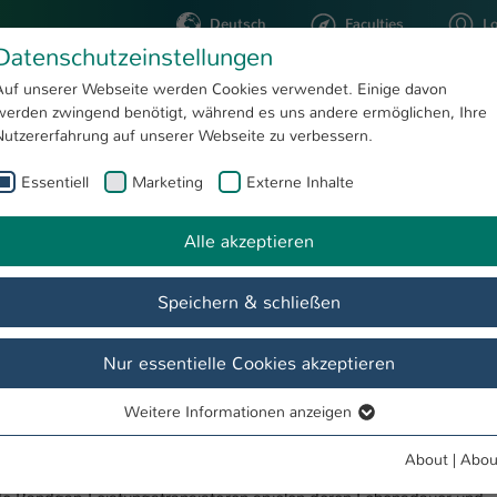
Deutsch
Faculties
L
Datenschutzeinstellungen
Kaiserslautern
Auf unserer Webseite werden Cookies verwendet. Einige davon
werden zwingend benötigt, während es uns andere ermöglichen, Ihre
STUDYING
RESEARC
Nutzererfahrung auf unserer Webseite zu verbessern.
Essentiell
Marketing
Externe Inhalte
MiPro-Life
P3E Power Electronics, Electronics and EMC
Research
Alle akzeptieren
 and EMC
Speichern & schließen
Equipment/Services
Publications
Students
Nur essentielle Cookies akzeptieren
auerbetrachtung bei thermisch gealterten Wide-
Weitere Informationen anzeigen
Essentiell
Essentielle Cookies werden für grundlegende Funktionen der
About
|
Abou
Webseite benötigt. Dadurch ist gewährleistet, dass die Webseite