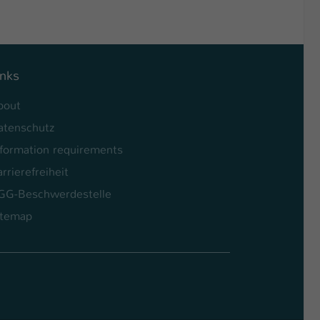
inks
bout
atenschutz
nformation requirements
rrierefreiheit
GG-Beschwerdestelle
itemap
l