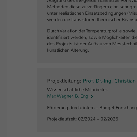
Aufgrund des steigenden Einsatzes von Wid
Methoden diese zu verlängern eine sehr gro
unter realistischen Einsatzbedingungen (Miss
werden die Transistoren thermischer Beans
Durch Variation der Temperaturprofile sow
identifiziert werden, sowie Möglichkeiten di
des Projekts ist der Aufbau von Messtechnik
künstlichen Alterung.
Projektleitung
:
Prof. Dr.-Ing. Christi
Wissenschaftliche Mitarbeiter:
Max Wagner, B. Eng.
Förderung durch: intern – Budget Forschung
Projektlaufzeit: 02/2024 – 02/2025