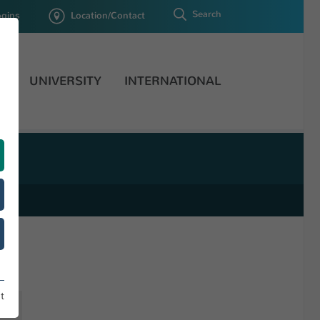
Search
ogins
Location/Contact
H
UNIVERSITY
INTERNATIONAL
t