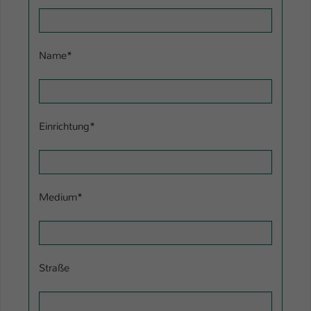
Einstellungen. Unter anderem eine zufällig
generierte ID, für die historische
Zweck
Speicherung Ihrer vorgenommen
Einstellungen, falls der Webseiten-
Name
*
Betreiber dies eingestellt hat.
Name
fe_typo_user / PHPSESSID
Einrichtung
*
Anbieter
TYPO3
Laufzeit
1 Woche
Medium
*
Dieses Cookie ist ein Standard-Session-
Cookie von TYPO3. Es speichert im Fall
eines Intranet-Logins die Session-ID. So
Zweck
kann der eingeloggte Benutzer
wiedererkannt werden und es wird ihm
Straße
Zugang zu geschützten Bereichen
gewährt.