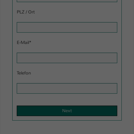
Name
be_typo_user
PLZ / Ort
Anbieter
TYPO3
Laufzeit
1 Tag
E-Mail
*
Dieser Cookie teilt der Webseite mit, ob
ein Besucher im Typo3-Backend
Zweck
angemeldet ist und Rechte besitzt diese
zu verwalten.
Telefon
Next