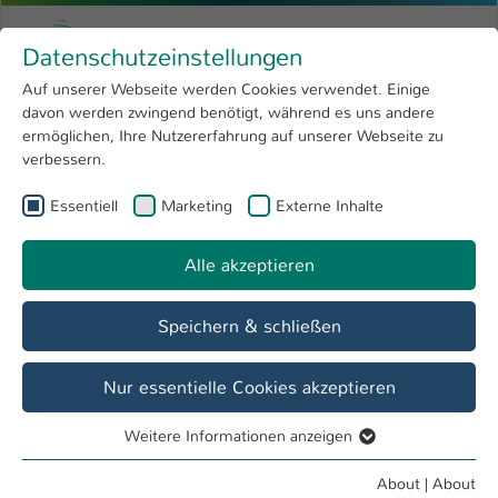
Skip to main content
Menu
University of Applied Sciences Kaiserslauter
Datenschutzeinstellungen
Studying
Open submenu
8
Auf unserer Webseite werden Cookies verwendet. Einige
davon werden zwingend benötigt, während es uns andere
You are here:
Research
Open submenu
4
News
ermöglichen, Ihre Nutzererfahrung auf unserer Webseite zu
verbessern.
University
Open submenu
8
Essentiell
Marketing
Externe Inhalte
Dates and Events
International
Open submenu
8
01 August - 31 August
Alle akzeptieren
1 entries found
Speichern & schließen
28 August
BIM Rheinhessen
Nur essentielle Cookies akzeptieren
Entdecke deinen Traumberuf!
Infos und Tipps zu Ausbildung, Weiterbildung und
Weitere Informationen anzeigen
Essentiell
Studium
Essentielle Cookies werden für grundlegende Funktionen
About
|
About