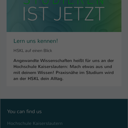
Name
be_typo_user
Anbieter
TYPO3
Laufzeit
1 Tag
Lern uns kennen!
Dieser Cookie teilt der Webseite mit, ob
HSKL auf einen Blick
ein Besucher im Typo3-Backend
Zweck
angemeldet ist und Rechte besitzt diese
Angewandte Wissenschaften heißt für uns an der
zu verwalten.
Hochschule Kaiserslautern: Mach etwas aus und
mit deinem Wissen! Praxisnähe im Studium wird
an der HSKL dein Alltag.
You can find us
Hochschule Kaiserslautern