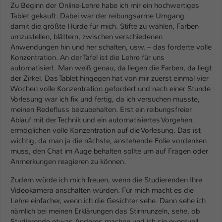
Einstellungen. Unter anderem eine zufällig
Zu Beginn der Online-Lehre habe ich mir ein hochwertiges
generierte ID, für die historische
Tablet gekauft. Dabei war der reibungsarme Umgang
Zweck
Speicherung Ihrer vorgenommen
damit die größte Hürde für mich. Stifte zu wählen, Farben
Einstellungen, falls der Webseiten-
umzustellen, blättern, zwischen verschiedenen
Betreiber dies eingestellt hat.
Anwendungen hin und her schalten, usw. – das forderte volle
Konzentration. An der Tafel ist die Lehre für uns
automatisiert. Man weiß genau, da liegen die Farben, da liegt
Name
der Zirkel. Das Tablet hingegen hat von mir zuerst einmal vier
fe_typo_user / PHPSESSID
Wochen volle Konzentration gefordert und nach einer Stunde
Vorlesung war ich fix und fertig, da ich versuchen musste,
Anbieter
TYPO3
meinen Redefluss beizubehalten. Erst ein reibungsfreier
Ablauf mit der Technik und ein automatisiertes Vorgehen
Laufzeit
1 Woche
ermöglichen volle Konzentration auf die Vorlesung. Das ist
wichtig, da man ja die nächste, anstehende Folie vordenken
Dieses Cookie ist ein Standard-Session-
muss, den Chat im Auge behalten sollte um auf Fragen oder
Cookie von TYPO3. Es speichert im Fall
Anmerkungen reagieren zu können.
eines Intranet-Logins die Session-ID. So
Zweck
kann der eingeloggte Benutzer
Zudem würde ich mich freuen, wenn die Studierenden Ihre
wiedererkannt werden und es wird ihm
Videokamera anschalten würden. Für mich macht es die
Zugang zu geschützten Bereichen
Lehre einfacher, wenn ich die Gesichter sehe. Dann sehe ich
gewährt.
nämlich bei meinen Erklärungen das Stirnrunzeln, sehe, ob
Studierende etwas Anderes machen und ich sie eventuell