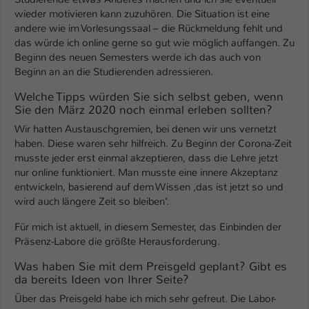
wieder motivieren kann zuzuhören. Die Situation ist eine
Name
be_typo_user
andere wie im Vorlesungssaal – die Rückmeldung fehlt und
das würde ich online gerne so gut wie möglich auffangen. Zu
Anbieter
TYPO3
Beginn des neuen Semesters werde ich das auch von
Beginn an an die Studierenden adressieren.
Laufzeit
1 Tag
Welche Tipps würden Sie sich selbst geben, wenn
Sie den März 2020 noch einmal erleben sollten?
Dieser Cookie teilt der Webseite mit, ob
ein Besucher im Typo3-Backend
Wir hatten Austauschgremien, bei denen wir uns vernetzt
Zweck
haben. Diese waren sehr hilfreich. Zu Beginn der Corona-Zeit
angemeldet ist und Rechte besitzt diese
musste jeder erst einmal akzeptieren, dass die Lehre jetzt
zu verwalten.
nur online funktioniert. Man musste eine innere Akzeptanz
entwickeln, basierend auf dem Wissen ‚das ist jetzt so und
wird auch längere Zeit so bleiben‘.
Für mich ist aktuell, in diesem Semester, das Einbinden der
Präsenz-Labore die größte Herausforderung.
Was haben Sie mit dem Preisgeld geplant? Gibt es
da bereits Ideen von Ihrer Seite?
Über das Preisgeld habe ich mich sehr gefreut. Die Labor-