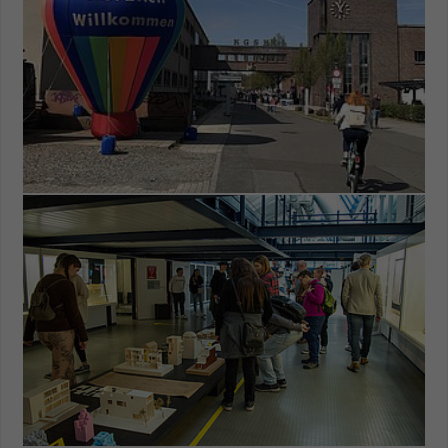
Name
be_typo_user
Anbieter
TYPO3
Laufzeit
1 Tag
Dieser Cookie teilt der Webseite mit, ob
ein Besucher im Typo3-Backend
Zweck
angemeldet ist und Rechte besitzt diese
zu verwalten.