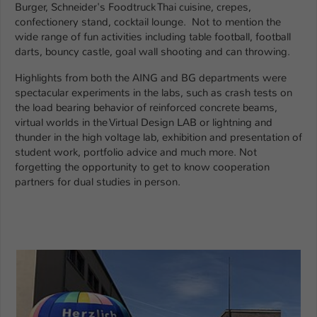
Einstellungen. Unter anderem eine zufällig
Burger, Schneider's Foodtruck Thai cuisine, crepes,
generierte ID, für die historische
confectionery stand, cocktail lounge. Not to mention the
Zweck
Speicherung Ihrer vorgenommen
wide range of fun activities including table football, football
Einstellungen, falls der Webseiten-
darts, bouncy castle, goal wall shooting and can throwing.
Betreiber dies eingestellt hat.
Highlights from both the AING and BG departments were
spectacular experiments in the labs, such as crash tests on
the load bearing behavior of reinforced concrete beams,
Name
fe_typo_user / PHPSESSID
virtual worlds in the Virtual Design LAB or lightning and
thunder in the high voltage lab, exhibition and presentation of
Anbieter
TYPO3
student work, portfolio advice and much more. Not
forgetting the opportunity to get to know cooperation
Laufzeit
1 Woche
partners for dual studies in person.
Dieses Cookie ist ein Standard-Session-
Cookie von TYPO3. Es speichert im Fall
eines Intranet-Logins die Session-ID. So
Zweck
kann der eingeloggte Benutzer
wiedererkannt werden und es wird ihm
Zugang zu geschützten Bereichen
gewährt.