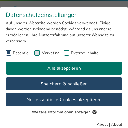
Skip to main content
Menu
University of Applied Sciences Kaiserslauter
Datenschutzeinstellungen
Studying
Open submenu
8
Auf unserer Webseite werden Cookies verwendet. Einige
davon werden zwingend benötigt, während es uns andere
You are here:
Research
Open submenu
4
Prospective students
ermöglichen, Ihre Nutzererfahrung auf unserer Webseite zu
verbessern.
University
Open submenu
8
Department
Essentiell
Marketing
Externe Inhalte
International
Open submenu
8
Building and Design
Alle akzeptieren
Overview
Prospective students
Students
Speichern & schließen
Open Campus 2023
Nur essentielle Cookies akzeptieren
Show larger version
S
Weitere Informationen anzeigen
Essentiell
Essentielle Cookies werden für grundlegende Funktionen
About
|
About