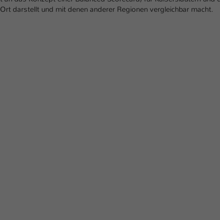
Ihrer vorgenommen Einstellungen, falls der
Ort darstellt und mit denen anderer Regionen vergleichbar macht.
Webseiten-Betreiber dies eingestellt hat.
Name
fe_typo_user / PHPSESSID
Anbieter
TYPO3
Laufzeit
1 Woche
Dieses Cookie ist ein Standard-Session-Cookie
von TYPO3. Es speichert im Fall eines Intranet-
Zweck
Logins die Session-ID. So kann der eingeloggte
Benutzer wiedererkannt werden und es wird
ihm Zugang zu geschützten Bereichen gewährt.
Name
be_typo_user
Anbieter
TYPO3