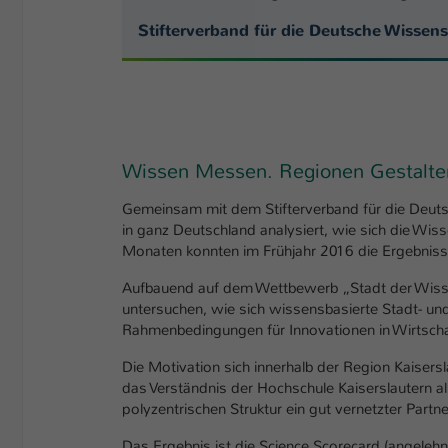
Stifterverband für die Deutsche Wissens
Wissen Messen. Regionen Gestalten
Gemeinsam mit dem Stifterverband für die Deuts
in ganz Deutschland analysiert, wie sich die Wiss
Monaten konnten im Frühjahr 2016 die Ergebniss
Aufbauend auf dem Wettbewerb „Stadt der Wisse
untersuchen, wie sich wissensbasierte Stadt- und
Rahmenbedingungen für Innovationen in Wirtschaf
Die Motivation sich innerhalb der Region Kaisers
das Verständnis der Hochschule Kaiserslautern al
polyzentrischen Struktur ein gut vernetzter Partner
Das Ergebnis ist die Science Scorecard (angelehn