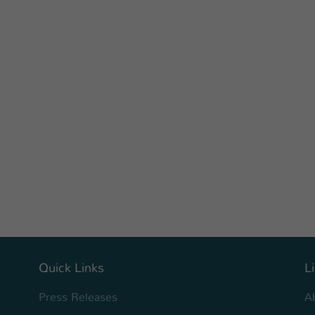
Quick Links
L
Press Releases
A