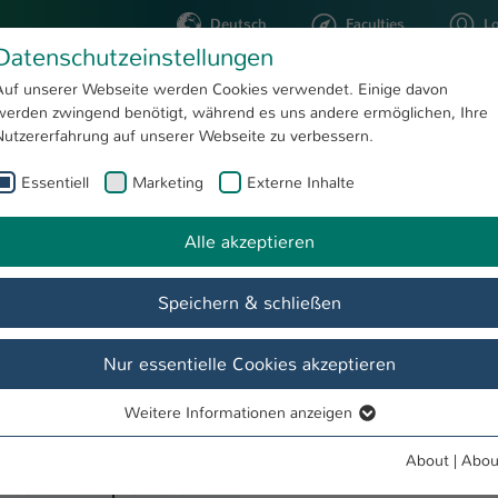
Deutsch
Faculties
L
Datenschutzeinstellungen
Kaiserslautern
Auf unserer Webseite werden Cookies verwendet. Einige davon
werden zwingend benötigt, während es uns andere ermöglichen, Ihre
STUDYING
RESEARC
Nutzererfahrung auf unserer Webseite zu verbessern.
Essentiell
Marketing
Externe Inhalte
Science Scor
Department for Business and Transfer
Zielgruppen
Multiplikatoren und Institutionen
Alle akzeptieren
Speichern & schließen
d
Veranstaltungen
Zielgruppen
Transferstrategie
Fi
Nur essentielle Cookies akzeptieren
Weitere Informationen anzeigen
Essentiell
onen besteht in der
Essentielle Cookies werden für grundlegende Funktionen der
ich als
About
|
Abou
Webseite benötigt. Dadurch ist gewährleistet, dass die Webseite
dentität zu profilieren.