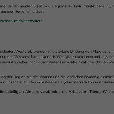
Laufzeit
1 Tag
er teilnehmenden Stadt bzw. Region drei "Instrumente" benannt, w
unserer Region sind dies:
Dieser Cookie teilt der Webseite mit, ob ein
Zweck
Besucher im Typo3-Backend angemeldet ist und
ochschule Kaiserslautern
Rechte besitzt diese zu verwalten.
serslauten/Westpfalz werden eine stärkere Bindung von Absolventinn
ung des Wissenschaftsstandorts Westpfalz nach innen und außen g
eim Anwerben hoch qualifizierter Fachkräfte nicht unwichtigen we
rung der Region ist, die urbanen und die ländlichen Räume gleicher
 zur Einschätzung, dass die Westpfalz „eine stärkere Binnenanziehu
ie beteiligten Akteure verabredet, die Arbeit zum Thema Wisse