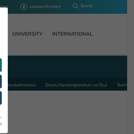
Search
ogins
Location/Contact
H
UNIVERSITY
INTERNATIONAL
ecard
rmenkontaktmesse
Deutschlandstipendium on Tour
Team
t