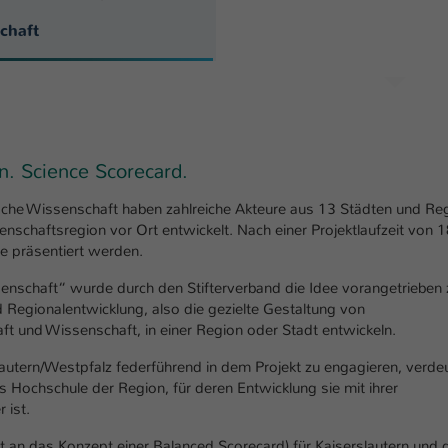
einwandfrei funktioniert.
chaft
Name
Cookie-Informationen anzeigen
cookie_optin
Anbieter
TYPO3
Marketing
Diese Cookies werden verwendet um das Nutzungsverhalten der
Laufzeit
1 Jahr
Besucher auf der Website nachzuverfolgen. Die erhobenen Daten
werden anonymisiert und ausschließlich für interne Zwecke
. Science Scorecard.
Dieses Cookie wird verwendet, um Ihre Cookie-
Zweck
verwendet.
Einstellungen für diese Website zu speichern.
che Wissenschaft haben zahlreiche Akteure aus 13 Städten und Re
Name
Cookie-Informationen anzeigen
_pk_*.*
enschaftsregion vor Ort entwickelt. Nach einer Projektlaufzeit von 
e präsentiert werden.
Name
SgCookieOptin.lastPreferences
Anbieter
Hochschule Kaiserslautern
Externe Inhalte
nschaft“ wurde durch den Stifterverband die Idee vorangetrieben 
Anbieter
TYPO3
Wir verwenden auf unserer Website externe Inhalte (Youtube,
 Regionalentwicklung, also die gezielte Gestaltung von
Laufzeit
7 Tage
Vimeo, Issuu), um Ihnen zusätzliche Informationen anzubieten.
t und Wissenschaft, in einer Region oder Stadt entwickeln.
Laufzeit
1 Jahr
Cookie von Matomo für Website-Analysen.
lautern/Westpfalz federführend in dem Projekt zu engagieren, verdeu
Zweck
Erzeugt statistische Daten darüber, wie der
s Hochschule der Region, für deren Entwicklung sie mit ihrer
Dieser Wert speichert Ihre Consent-
Besucher die Website nutzt.
 ist.
Einstellungen. Unter anderem eine zufällig
Zweck
generierte ID, für die historische Speicherung
t an das Konzept einer Balanced Scorecard) für Kaiserslautern und 