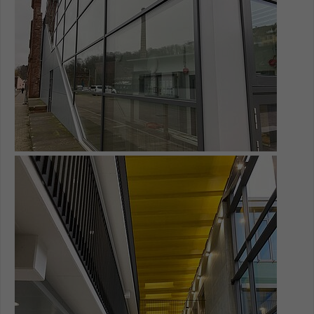
Einstellungen. Unter anderem eine zufällig
generierte ID, für die historische
Zweck
Speicherung Ihrer vorgenommen
Einstellungen, falls der Webseiten-
Betreiber dies eingestellt hat.
Name
fe_typo_user / PHPSESSID
Anbieter
TYPO3
Show larger version for:
Laufzeit
1 Woche
Dieses Cookie ist ein Standard-Session-
Cookie von TYPO3. Es speichert im Fall
eines Intranet-Logins die Session-ID. So
Zweck
kann der eingeloggte Benutzer
wiedererkannt werden und es wird ihm
Zugang zu geschützten Bereichen
gewährt.