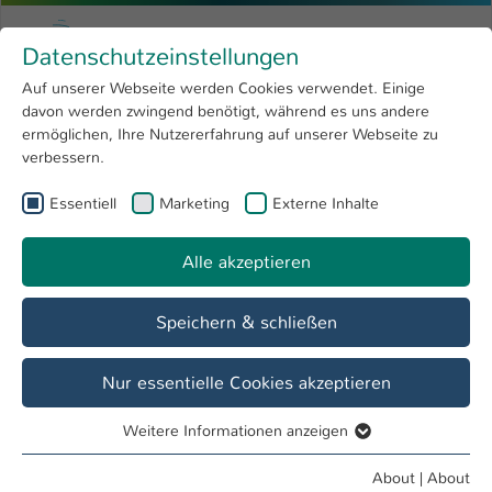
Skip to main content
Menu
University of Applied Sciences Kaiserslauter
Datenschutzeinstellungen
Studying
Open submenu
8
Auf unserer Webseite werden Cookies verwendet. Einige
davon werden zwingend benötigt, während es uns andere
You are here:
Research
Open submenu
4
Labore
ermöglichen, Ihre Nutzererfahrung auf unserer Webseite zu
verbessern.
University
Open submenu
8
Fachbereich
Essentiell
Marketing
Externe Inhalte
International
Open submenu
8
Angewandte Ingenieurwissenschaften
Alle akzeptieren
Overview
Studieninteressierte
Studierende
Speichern & schließen
Labor H 1.082 - P3E - Büro-/Laborbereich
Nur essentielle Cookies akzeptieren
Ausstattung
Weitere Informationen anzeigen
Prozesskälte
Essentiell
Essentielle Cookies werden für grundlegende Funktionen
Prüfsystem für Leistungshalbleiter und
About
|
About