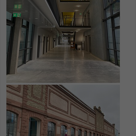
Name
be_typo_user
Anbieter
TYPO3
Laufzeit
1 Tag
Dieser Cookie teilt der Webseite mit, ob
ein Besucher im Typo3-Backend
Zweck
angemeldet ist und Rechte besitzt diese
zu verwalten.
Show larger version for: