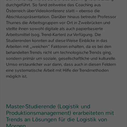
Einstellungen. Unter anderem eine zufällig
durchgeführt. So fand zeitweise das Coaching aus
generierte ID, für die historische
Österreich über Videokonferenz statt – ebenso die
Zweck
Speicherung Ihrer vorgenommen
Abschlusspräsentation. Darüber hinaus betreute Professor
Einstellungen, falls der Webseiten-
Thurnes die Arbeitsgruppen vor Ort in Zweibrücken und
Betreiber dies eingestellt hat.
stellte ihnen sowohl digitale als auch papierbasierte
Arbeitsmittel (sog. Trend-Karten) zur Verfügung. Die
Studierenden konnten auf diese Weise Einblicke in das
Name
fe_typo_user / PHPSESSID
Arbeiten mit „weichen“ Faktoren erhalten, da es bei den
behandelten Trends nicht um technologische Trends ging,
Anbieter
TYPO3
sondern primär um soziale, gesellschaftliche und kulturelle.
Umso erstaunlicher war dann, dass auch in diesen Feldern
Laufzeit
1 Woche
eine systematische Arbeit mit Hilfe der Trendmethoden
möglich ist.
Dieses Cookie ist ein Standard-Session-
Cookie von TYPO3. Es speichert im Fall
eines Intranet-Logins die Session-ID. So
Zweck
kann der eingeloggte Benutzer
Master-Studierende (Logistik und
wiedererkannt werden und es wird ihm
Produktionsmanagement) erarbeiteten mit
Zugang zu geschützten Bereichen
Trends an Lösungen für die Logistik von
gewährt.
Morgen