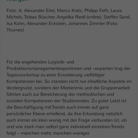
Foto: A: Alexander Eitel, Marco Kratz, Philipp Feth, Laura
Name
be_typo_user
Michels, Tobias Büscher, Angelika Riedl (online), Steffen Sand,
Isa Kohn, Alexander Eckstein, Johannes Zimmer (Foto:
Anbieter
TYPO3
Thurnes)
Laufzeit
1 Tag
Dieser Cookie teilt der Webseite mit, ob
ein Besucher im Typo3-Backend
Zweck
Für die angehenden Logistik- und
angemeldet ist und Rechte besitzt diese
Produktionsmanagementexpertinnen und –experten trug der
zu verwalten.
Tagesworkshop zu einer Erweiterung vielfältiger
Kompetenzen bei. So standen nicht nur inhaltliche Aspekte im
Vordergrund, sondern der Medienmix und die Gruppenarbeit
führten auch zur Bereicherung der methodischen und
sozialen Kompetenzen der Studierenden. Zu guter Letzt ist
die Beschäftigung mit Trends auch immer auf ganz
persönlicher Ebene erhellend, da ihre Erkundung natürlich
auch immer ein klein wenig mit der Frage verbunden ist, ob
und wie stark man selbst ganz individuell einzelnen Trends
folgt – manchen mehr, manchen weniger.