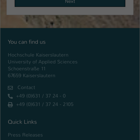
Next
Einstellungen. Unter anderem eine zufällig
generierte ID, für die historische
Zweck
Speicherung Ihrer vorgenommen
Einstellungen, falls der Webseiten-
Betreiber dies eingestellt hat.
You can find us
Name
fe_typo_user / PHPSESSID
Hochschule Kaiserslautern
University of Applied Sciences
Anbieter
TYPO3
Schoenstraße 11
67659 Kaiserslautern
Laufzeit
1 Woche
Contact
Dieses Cookie ist ein Standard-Session-
+49 (0)631 / 37 24 - 0
Cookie von TYPO3. Es speichert im Fall
eines Intranet-Logins die Session-ID. So
+49 (0)631 / 37 24 - 2105
Zweck
kann der eingeloggte Benutzer
wiedererkannt werden und es wird ihm
Quick Links
Zugang zu geschützten Bereichen
gewährt.
Press Releases