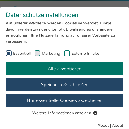
Skip to main content
Menu
University of Applied Sciences Kaiserslauter
Datenschutzeinstellungen
Studying
Open submenu
8
Auf unserer Webseite werden Cookies verwendet. Einige
davon werden zwingend benötigt, während es uns andere
You are here:
Research
Open submenu
4
Studying
ermöglichen, Ihre Nutzererfahrung auf unserer Webseite zu
verbessern.
University
Open submenu
8
Essentiell
Marketing
Externe Inhalte
International
Open submenu
8
Alle akzeptieren
Speichern & schließen
Nur essentielle Cookies akzeptieren
Weitere Informationen anzeigen
Essentiell
From Germany
Essentielle Cookies werden für grundlegende Funktionen
About
|
About