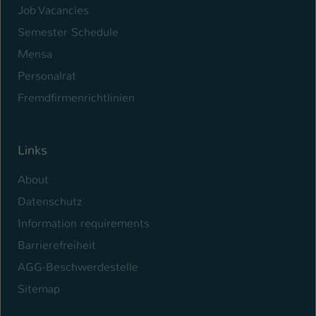
Job Vacancies
Name
be_typo_user
Semester Schedule
Mensa
Anbieter
TYPO3
Personalrat
Laufzeit
1 Tag
Fremdfirmenrichtlinien
Dieser Cookie teilt der Webseite mit, ob
ein Besucher im Typo3-Backend
Zweck
angemeldet ist und Rechte besitzt diese
Links
zu verwalten.
About
Datenschutz
Information requirements
Barrierefreiheit
AGG-Beschwerdestelle
Sitemap